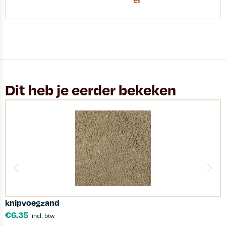
er
Dit heb je eerder bekeken
knipvoegzand
a
€
6.35
incl. btw