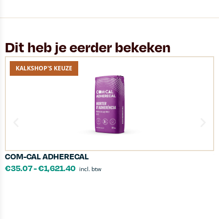
Dit heb je eerder bekeken
KALKSHOP'S KEUZE
COM-CAL ADHERECAL
V
€
35.07
-
€
1,621.40
incl. btw