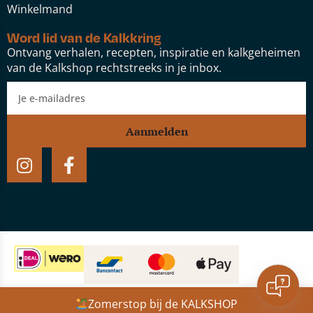
Winkelmand
Word lid van de Kalkkring
Ontvang verhalen, recepten, inspiratie en kalkgeheimen
van de Kalkshop rechtstreeks in je inbox.
Aanmelden
Website door:
Studio Speel
Zomerstop bij de KALKSHOP