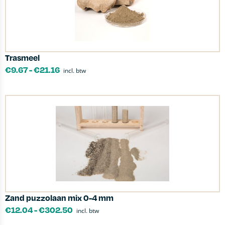
Trasmeel
€
9.67
-
€
21.16
incl. btw
Zand puzzolaan mix 0-4 mm
€
12.04
-
€
302.50
incl. btw