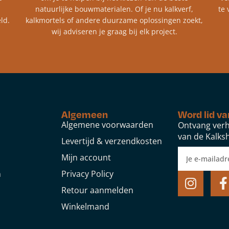
natuurlijke bouwmaterialen. Of je nu kalkverf,
te 
ld.
kalkmortels of andere duurzame oplossingen zoekt,
wij adviseren je graag bij elk project.​
Algemeen
Word lid va
Algemene voorwaarden
Ontvang verh
van de Kalksh
Levertijd & verzendkosten
Mijn account
n
Privacy Policy
Retour aanmelden
Winkelmand