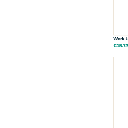
Werk t
€
15.7