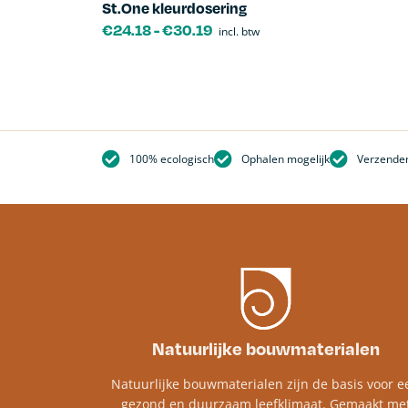
St.One kleurdosering
€
24.18
-
€
30.19
incl. btw
100% ecologisch
Ophalen mogelijk
Verzenden
Natuurlijke bouwmaterialen
Natuurlijke bouwmaterialen zijn de basis voor e
gezond en duurzaam leefklimaat. Gemaakt me