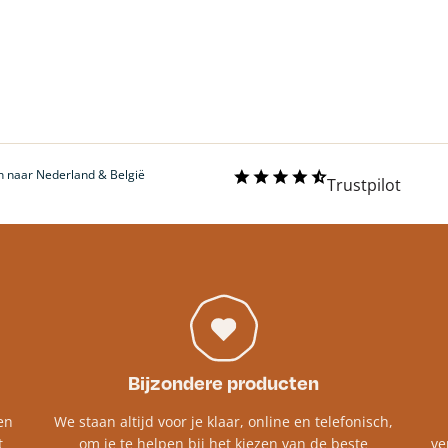
 naar Nederland & België
Trustpilot
Bijzondere producten
en
We staan altijd voor je klaar, online en telefonisch,
t
om je te helpen bij het kiezen van de beste
ve