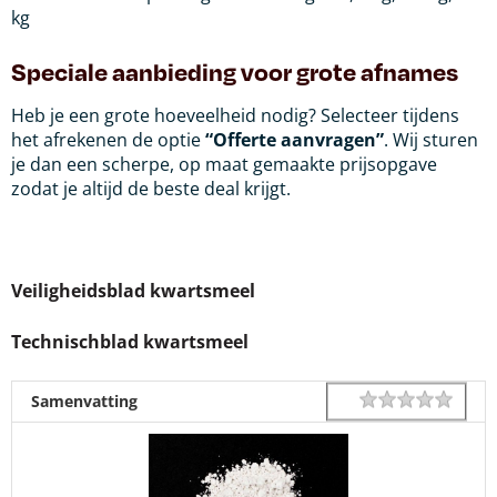
kg
Speciale aanbieding voor grote afnames
Heb je een grote hoeveelheid nodig? Selecteer tijdens
het afrekenen de optie
“Offerte aanvragen”
. Wij sturen
je dan een scherpe, op maat gemaakte prijsopgave
zodat je altijd de beste deal krijgt.
Veiligheidsblad kwartsmeel
Technischblad kwartsmeel
1 star
2 star
3 star
4 star
5 star
Rating
Samenvatting