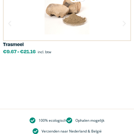
Trasmeel
C
€
9.67
-
€
21.16
incl. btw
100% ecologisch
Ophalen mogelijk
Verzenden naar Nederland & België