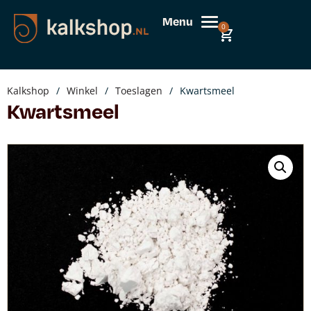
Menu
0
Kalkshop
/
Winkel
/
Toeslagen
/
Kwartsmeel
Kwartsmeel