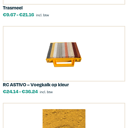
Trasmeel
€
9.67
-
€
21.16
incl. btw
RC ASTIVO – Voegkalk op kleur
€
24.14
-
€
36.24
incl. btw