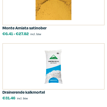
Monte Amiata satinober
€
6.41
-
€
27.82
incl. btw
Drainerende kalkmortel
€
31.46
incl. btw