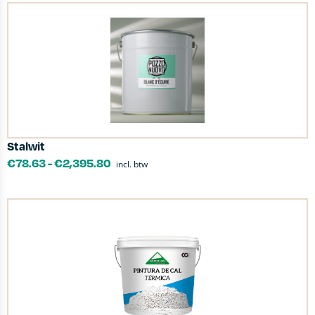
Stalwit
€
78.63
-
€
2,395.80
incl. btw