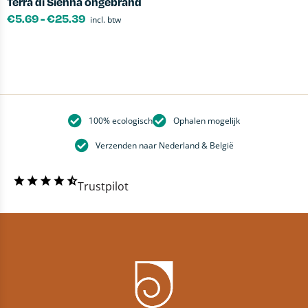
Terra di Sienna ongebrand
H
€
5.69
-
€
25.39
incl. btw
100% ecologisch
Ophalen mogelijk
Verzenden naar Nederland & België
Trustpilot