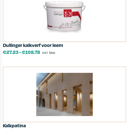
Dullinger kalkverf voor leem
€
27.23
-
€
108.78
incl. btw
Kalkpatina