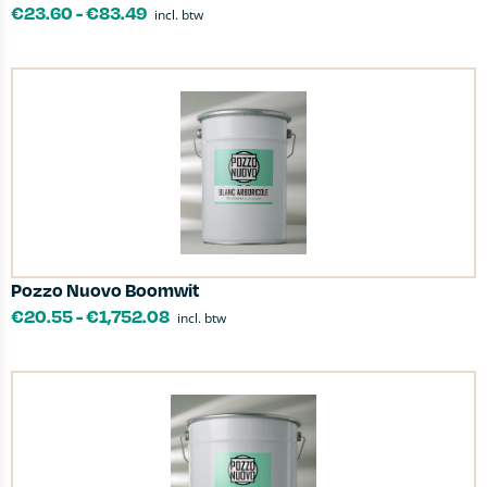
€
23.60
-
€
83.49
incl. btw
Pozzo Nuovo Boomwit
€
20.55
-
€
1,752.08
incl. btw