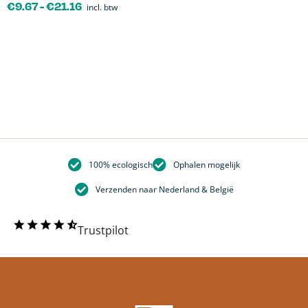
€
9.67
-
€
21.16
incl. btw
100% ecologisch
Ophalen mogelijk
Verzenden naar Nederland & België
Trustpilot