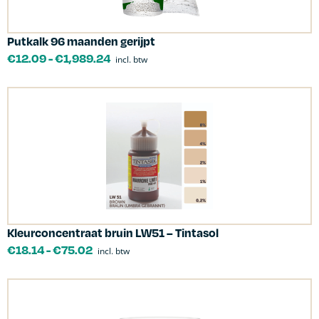
Putkalk 96 maanden gerijpt
€
12.09
-
€
1,989.24
incl. btw
Kleurconcentraat bruin LW51 – Tintasol
€
18.14
-
€
75.02
incl. btw