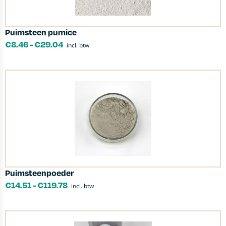
Puimsteen pumice
€
8.46
-
€
29.04
incl. btw
Puimsteenpoeder
€
14.51
-
€
119.78
incl. btw