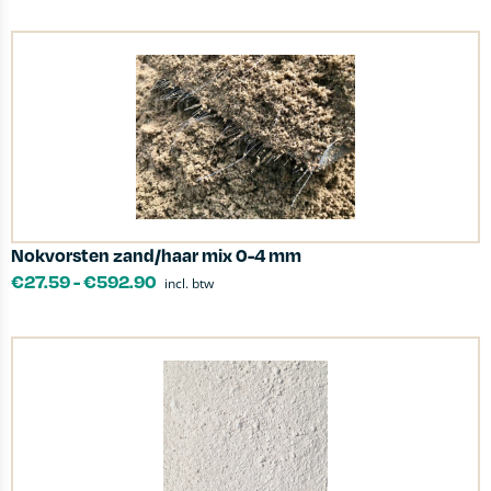
Nokvorsten zand/haar mix 0-4 mm
€
27.59
-
€
592.90
incl. btw