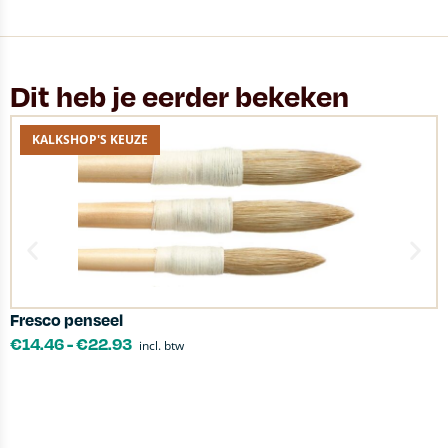
Dit heb je eerder bekeken
KALKSHOP'S KEUZE
Fresco penseel
h
€
14.46
-
€
22.93
incl. btw