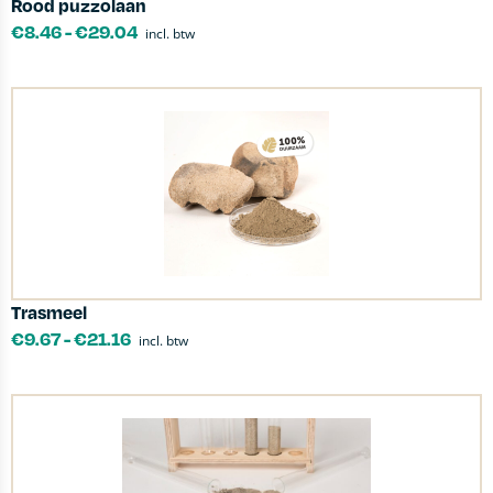
Rood puzzolaan
€
8.46
-
€
29.04
incl. btw
Trasmeel
€
9.67
-
€
21.16
incl. btw