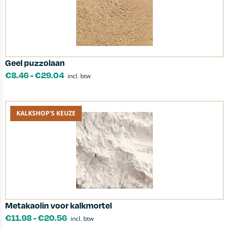
Geel puzzolaan
€
8.46
-
€
29.04
incl. btw
KALKSHOP'S KEUZE
Metakaolin voor kalkmortel
€
11.98
-
€
20.56
incl. btw