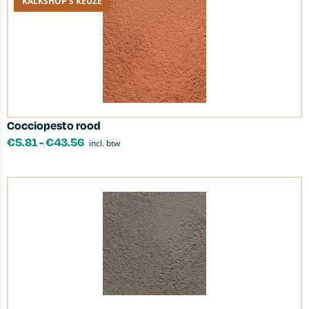
KALKSHOP'S KEUZE
Cocciopesto rood
€
5.81
-
€
43.56
incl. btw