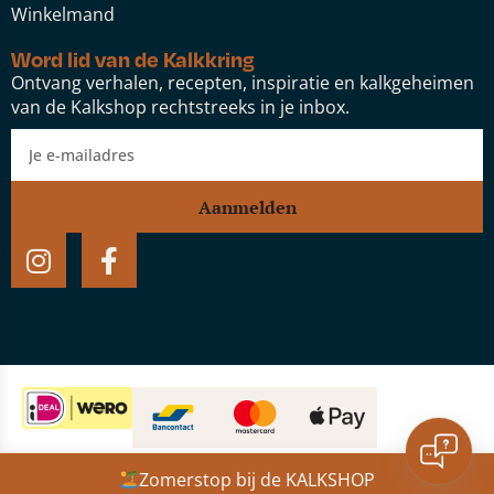
Winkelmand
Word lid van de Kalkkring
Ontvang verhalen, recepten, inspiratie en kalkgeheimen
van de Kalkshop rechtstreeks in je inbox.
Aanmelden
Website door:
Studio Speel
Zomerstop bij de KALKSHOP