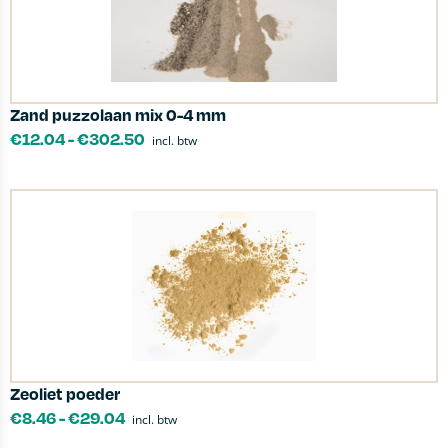
Zand puzzolaan mix 0-4 mm
€
12.04
-
€
302.50
incl. btw
Zeoliet poeder
€
8.46
-
€
29.04
incl. btw