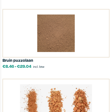
Bruin puzzolaan
€
8.46
-
€
29.04
incl. btw