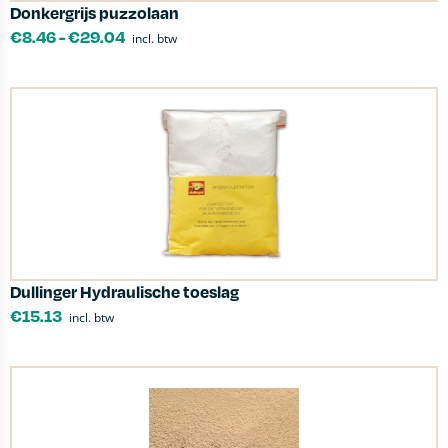
Donkergrijs puzzolaan
€
8.46
-
€
29.04
incl. btw
Dullinger Hydraulische toeslag
€
15.13
incl. btw