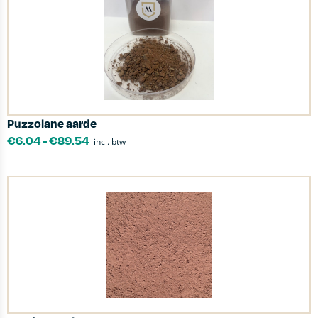
Puzzolane aarde
€
6.04
-
€
89.54
incl. btw