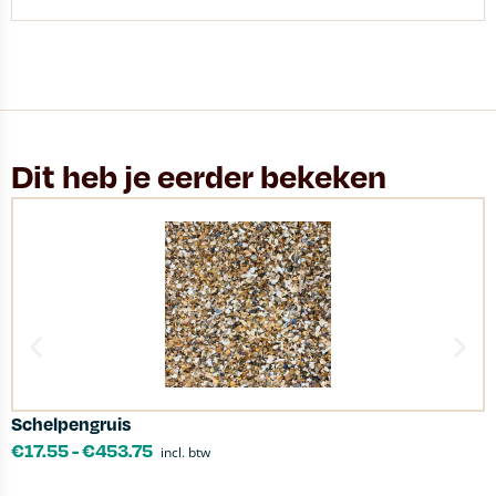
Dit heb je eerder bekeken
Schelpengruis
L
€
17.55
-
€
453.75
incl. btw