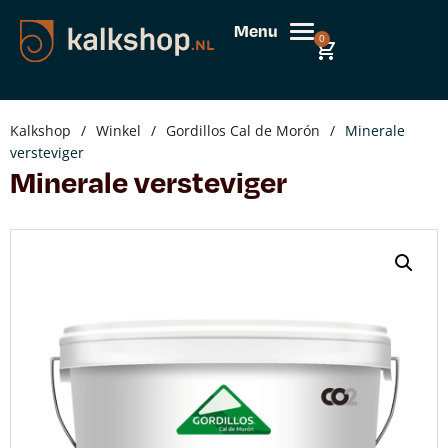
Menu
0
Kalkshop
/
Winkel
/
Gordillos Cal de Morón
/
Minerale
versteviger
Minerale versteviger