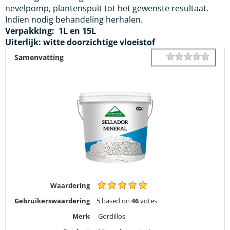
nevelpomp, plantenspuit tot het gewenste resultaat.
Indien nodig behandeling herhalen.
Verpakking: 1L en 15L
Uiterlijk: witte doorzichtige vloeistof
1 star
2 star
3 star
4 star
5 star
Rating
Samenvatting
Waardering
Gebruikerswaardering
5
based on
46
votes
Merk
Gordillos