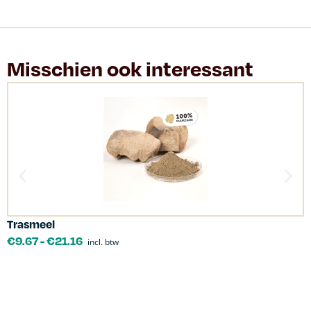
Misschien ook interessant
Trasmeel
C
€
9.67
-
€
21.16
incl. btw