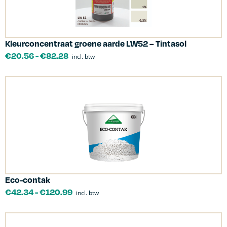
Kleurconcentraat groene aarde LW52 – Tintasol
€
20.56
-
€
82.28
incl. btw
Eco-contak
€
42.34
-
€
120.99
incl. btw