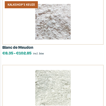
KALKSHOP'S KEUZE
Blanc de Meudon
€
8.35
-
€
102.85
incl. btw