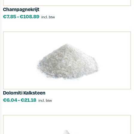
Champagnekrijt
€
7.85
-
€
108.89
incl. btw
Dolomiti Kalksteen
€
6.04
-
€
21.18
incl. btw