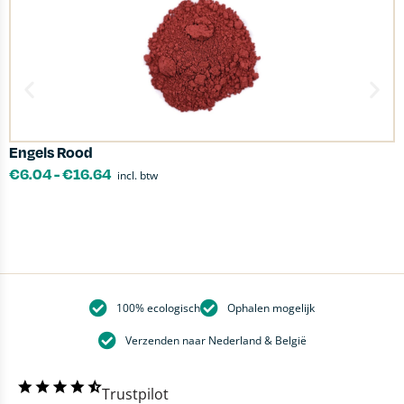
Engels Rood
D
€
6.04
-
€
16.64
incl. btw
100% ecologisch
Ophalen mogelijk
Verzenden naar Nederland & België
Trustpilot