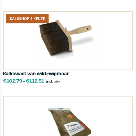
KALKSHOP'S KEUZE
Kalkkwast van wildzwijnhaar
€
102.79
-
€
112.51
incl. btw