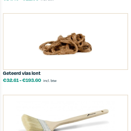
Geteerd vlas lont
€
32.61
-
€
193.60
incl. btw