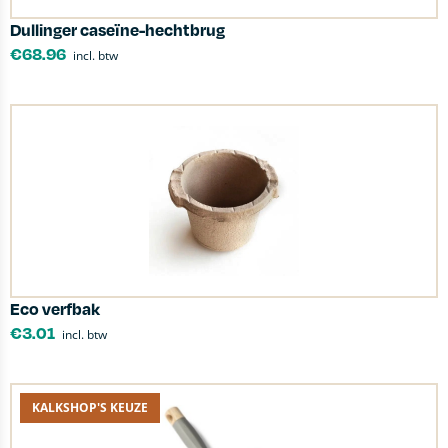
Dullinger caseïne-hechtbrug
€
68.96
incl. btw
Eco verfbak
€
3.01
incl. btw
KALKSHOP'S KEUZE