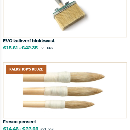
EVO kalkverf blokkwast
€
15.61
-
€
42.35
incl. btw
KALKSHOP'S KEUZE
Fresco penseel
€
14.46
-
€
22.93
incl. btw