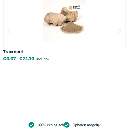
Trasmeel
C
€
9.67
-
€
21.16
incl. btw
100% ecologisch
Ophalen mogelijk