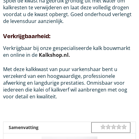
Spoel de kwast na gebruik grondig uit met water om
kalkresten te verwijderen en laat deze volledig drogen
voordat u de kwast opbergt. Goed onderhoud verlengt
de levensduur aanzienlijk.
Verkrijgbaarheid:
Verkrijgbaar bij onze gespecialiseerde kalk bouwmarkt
en online in de
Kalkshop.nl.
Met deze kalkkwast van puur varkenshaar bent u
verzekerd van een hoogwaardige, professionele
afwerking en langdurige prestaties. Onmisbaar voor
iedereen die kalei of kalkverf wil aanbrengen met oog
voor detail en kwaliteit.
1 star
2 star
3 star
4 star
5 star
Rating
Samenvatting