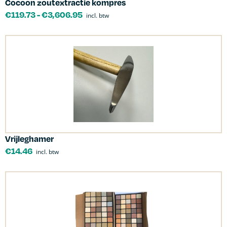
Cocoon zoutextractie kompres
€
119.73
-
€
3,606.95
incl. btw
Vrijleghamer
€
14.46
incl. btw