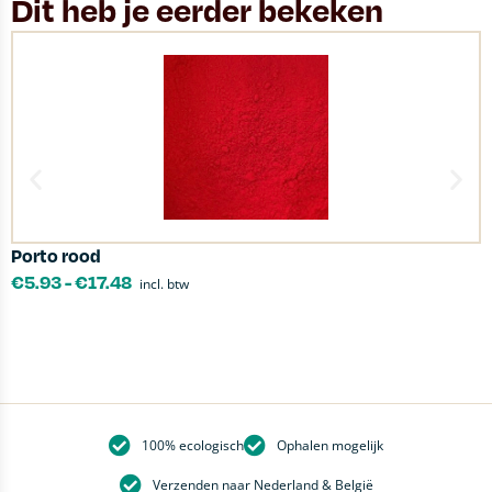
Dit heb je eerder bekeken
Porto rood
L
€
5.93
-
€
17.48
incl. btw
100% ecologisch
Ophalen mogelijk
Verzenden naar Nederland & België