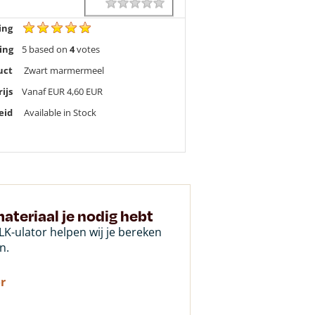
1 star
2 stars
3 stars
4 stars
5 stars
Rating
ing
ing
5
based on
4
votes
uct
Zwart marmermeel
rijs
Vanaf EUR 4,60
EUR
eid
Available in Stock
ateriaal je nodig hebt
K-ulator helpen wij je bereken
n.
r