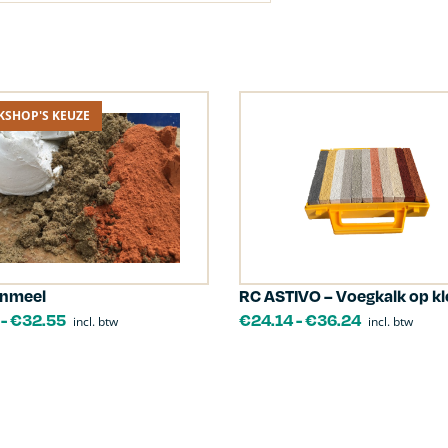
KSHOP'S KEUZE
enmeel
RC ASTIVO – Voegkalk op kl
-
€
32.55
€
24.14
-
€
36.24
incl. btw
incl. btw