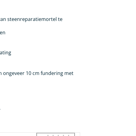
van steenreparatiemortel te
len
ating
n ongeveer 10 cm fundering met
.