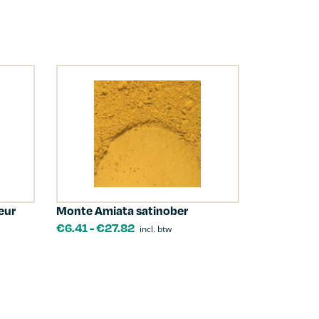
eur
Monte Amiata satinober
€
6.41
-
€
27.82
incl. btw