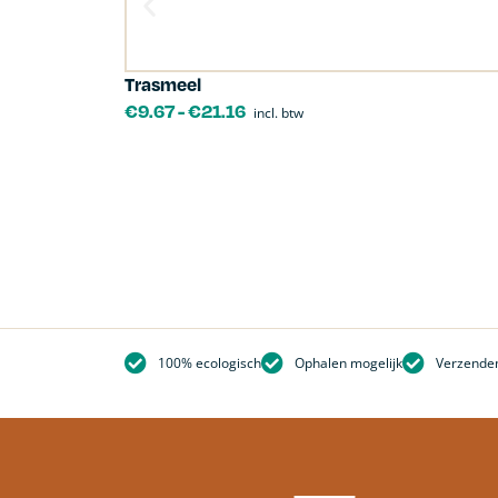
Trasmeel
€
9.67
-
€
21.16
incl. btw
Belgisch hardsteen 0-4 mm
100% ecologisch
Ophalen mogelijk
V
100% ecologisch
Ophalen mogelijk
Verzenden