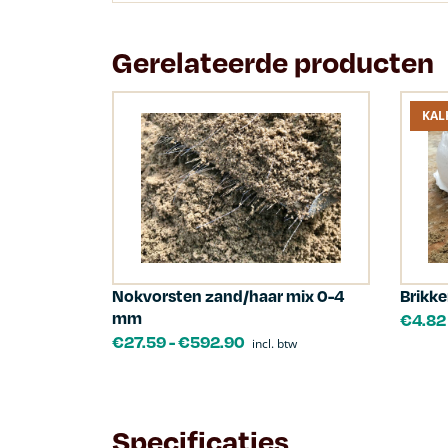
Gerelateerde producten
KAL
Nokvorsten zand/haar mix 0-4
Brikk
mm
€
4.82
€
27.59
-
€
592.90
incl. btw
Specificaties