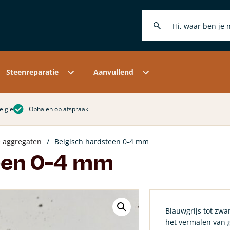
elakt
r steenhouwers
ht- en zoutonderzoek
Kaleiverf
Hobby
ctiemortels
r reparatiemortels
 analyse
Kalkkwasten
Merchandise
lerende kalkmortel
r restaurateurs
erzoek naar steenachtige
Kalkverf accessoires
ze merken
Klantenservice
erialen
ciale kalkmortels
leuren en retoucheren
ndleidingen
rografisch mortel onderzoek
htmiddelen
Levertijd & verzendkosten
Steenreparatie
Aanvullend
elgië
Ophalen op afspraak
e aggregaten
/
Belgisch hardsteen 0-4 mm
een 0-4 mm
Blauwgrijs tot zwa
het vermalen van 