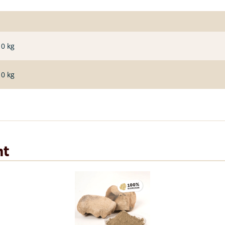
10 kg
10 kg
nt