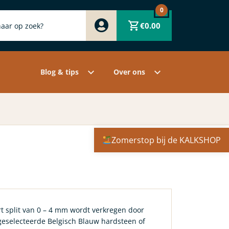
0
Zwart
€
0.00
Wit
Grijs
Contact
Overige pigmenten
Assortiment
Blog & tips
Over ons
Zomerstop bij de KALKSHOP
rt split van 0 – 4 mm wordt verkregen door
geselecteerde Belgisch Blauw hardsteen of