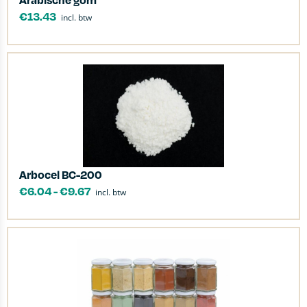
€
13.43
incl. btw
Arbocel BC-200
€
6.04
-
€
9.67
incl. btw