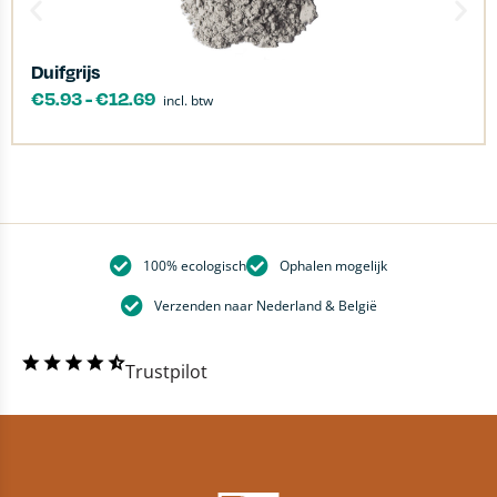
Duifgrijs
€
5.93
-
€
12.69
incl. btw
100% ecologisch
Ophalen mogelijk
Verzenden naar Nederland & België
Trustpilot