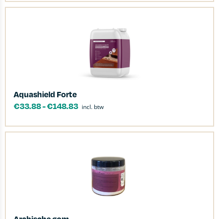
Aquashield Forte
€
33.88
-
€
148.83
incl. btw
Arabische gom