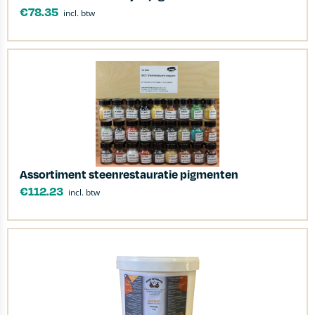
€
78.35
incl. btw
Assortiment steenrestauratie pigmenten
€
112.23
incl. btw