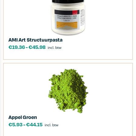
AMI Art Structuurpasta
€
19.36
-
€
45.98
incl. btw
Appel Groen
€
5.93
-
€
44.15
incl. btw