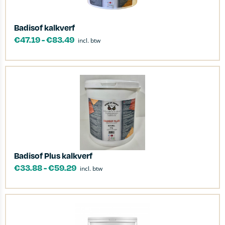
Badisof kalkverf
€
47.19
-
€
83.49
incl. btw
Badisof Plus kalkverf
€
33.88
-
€
59.29
incl. btw