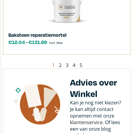
Baksteen reparatiemortel
€
12.04
-
€
131.89
incl. btw
1
2
3
4
5
Advies over
Winkel
Kan je nog niet kiezen?
Je kan altijd contact
opnemen met onze
klantenservice
. Of lees
een van onze blog