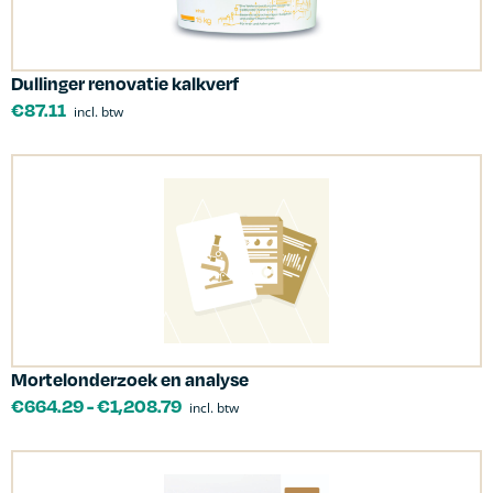
Dullinger renovatie kalkverf
€
87.11
incl. btw
Mortelonderzoek en analyse
€
664.29
-
€
1,208.79
incl. btw