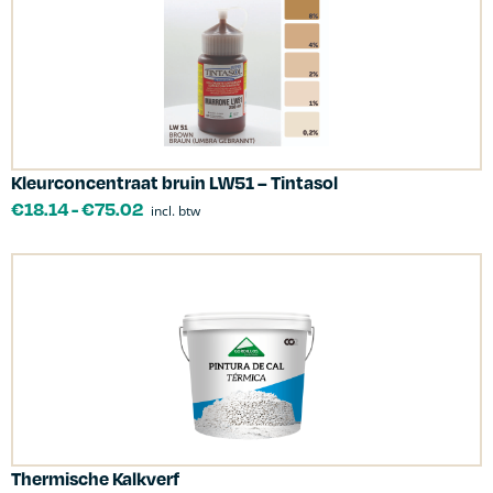
Kleurconcentraat bruin LW51 – Tintasol
€
18.14
-
€
75.02
incl. btw
Thermische Kalkverf