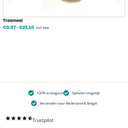
Trasmeel
C
€
9.67
-
€
21.16
incl. btw
100% ecologisch
Ophalen mogelijk
Verzenden naar Nederland & België
Trustpilot