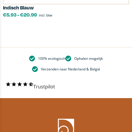
Indisch Blauw
T
€
5.93
-
€
20.99
incl. btw
100% ecologisch
Ophalen mogelijk
Verzenden naar Nederland & België
Trustpilot