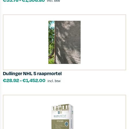
incl. btw
Dullinger NHL 5 raapmortel
€
28.92
-
€
1,452.00
incl. btw