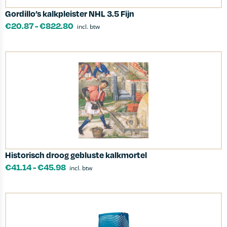
Gordillo’s kalkpleister NHL 3.5 Fijn
€
20.87
-
€
822.80
incl. btw
Historisch droog gebluste kalkmortel
€
41.14
-
€
45.98
incl. btw