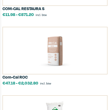
COM-CAL RESTAURA S
€
11.98
-
€
871.20
incl. btw
Com-Cal ROC
€
47.18
-
€
2,032.80
incl. btw