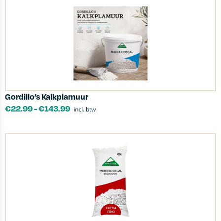
Gordillo’s Kalkplamuur
€
22.99
-
€
143.99
incl. btw