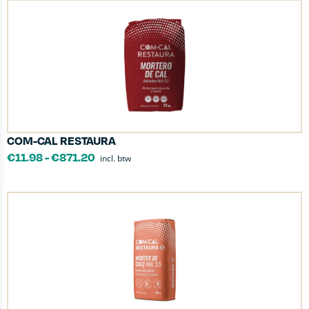
COM-CAL RESTAURA
€
11.98
-
€
871.20
incl. btw