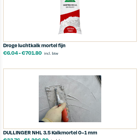
Droge luchtkalk mortel fijn
€
6.04
-
€
701.80
incl. btw
DULLINGER NHL 3.5 Kalkmortel 0–1 mm
€
33.76
-
€
1,306.80