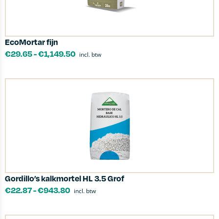
EcoMortar fijn
€
29.65
-
€
1,149.50
incl. btw
Gordillo’s kalkmortel HL 3.5 Grof
€
22.87
-
€
943.80
incl. btw