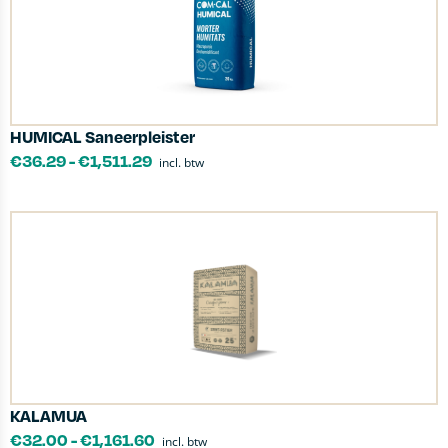
HUMICAL Saneerpleister
€
36.29
-
€
1,511.29
incl. btw
KALAMUA
€
32.00
-
€
1,161.60
incl. btw