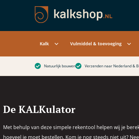
Reparatiemortel baksteen
Laser reinigen
Tad
Voo
Voc
Reparatiemortel kalksteen
Optrekkend vocht
Inje
Voo
XRD
Reparatiemortel stollingsgesteente
Regeneratie
Iso
Voo
Ond
Over de kalkshop
On
mat
Reparatiemortel zandsteen
Reinigingsmachines
Spe
Ink
Blog
Ha
Pet
Reparatiemortel op kleur
Reinigingsmiddelen
#welovekalk
Hec
Kalk
Vulmiddel & toevoeging
Natuurlijk bouwen
Verzenden naar Nederland & B
De KALKulator
Met behulp van deze simpele rekentool helpen wij je bere
hoeveel je moet bestellen. Kom je nog steeds niet uit? Ne