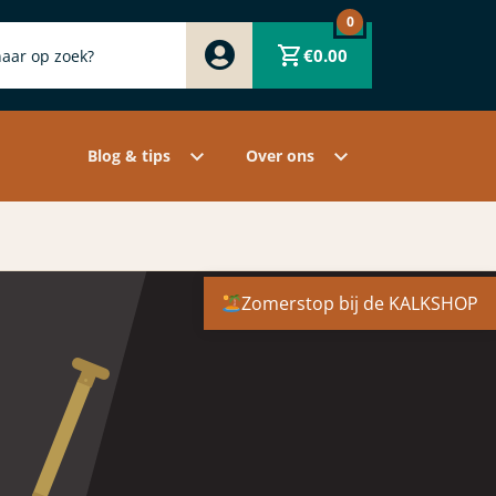
0
Zwart
€
0.00
Wit
Grijs
Contact
Overige pigmenten
Assortiment
Blog & tips
Over ons
Zomerstop bij de KALKSHOP