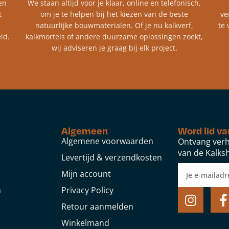
en
We staan altijd voor je klaar, online en telefonisch,
t
om je te helpen bij het kiezen van de beste
ve
natuurlijke bouwmaterialen. Of je nu kalkverf,
te 
ld.
kalkmortels of andere duurzame oplossingen zoekt,
wij adviseren je graag bij elk project.​
Algemeen
Word lid va
Algemene voorwaarden
Ontvang verh
van de Kalksh
Levertijd & verzendkosten
Mijn account
n
Privacy Policy
Retour aanmelden
Winkelmand