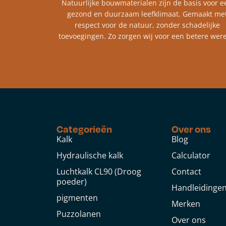
Natuurlijke bouwmaterialen zijn de basis voor e
gezond en duurzaam leefklimaat. Gemaakt me
respect voor de natuur, zonder schadelijke
toevoegingen. Zo zorgen wij voor een betere were
Categorieën
Over ons
Kalk
Blog
Hydraulische kalk
Calculator
Luchtkalk CL90 (Droog
Contact
poeder)
Handleidinge
pigmenten
Merken
Puzzolanen
Over ons