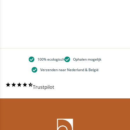
K
100% ecologisch
Ophalen mogelijk
Verzenden naar Nederland & België
Trustpilot