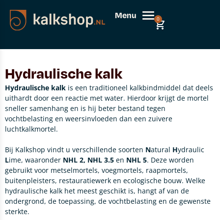
Menu
0
Hydraulische kalk
Hydraulische kalk
is een traditioneel kalkbindmiddel dat deels
uithardt door een reactie met water. Hierdoor krijgt de mortel
sneller samenhang en is hij beter bestand tegen
vochtbelasting en weersinvloeden dan een zuivere
luchtkalkmortel.
Bij Kalkshop vindt u verschillende soorten
N
atural
H
ydraulic
L
ime, waaronder
NHL 2, NHL 3.5
en
NHL 5
. Deze worden
gebruikt voor metselmortels, voegmortels, raapmortels,
buitenpleisters, restauratiewerk en ecologische bouw. Welke
hydraulische kalk het meest geschikt is, hangt af van de
ondergrond, de toepassing, de vochtbelasting en de gewenste
sterkte.