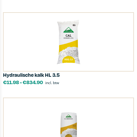
Hydraulische kalk HL 3.5
€
11.98
-
€
834.90
incl. btw