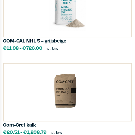
COM-CAL NHL 5 – grijsbeige
€
11.98
-
€
726.00
incl. btw
Com-Cret kalk
€
20.51
-
€
1,208.79
incl. btw