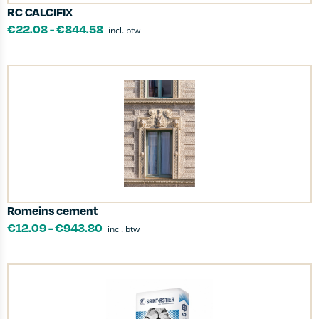
RC CALCIFIX
€
22.08
-
€
844.58
incl. btw
Romeins cement
€
12.09
-
€
943.80
incl. btw