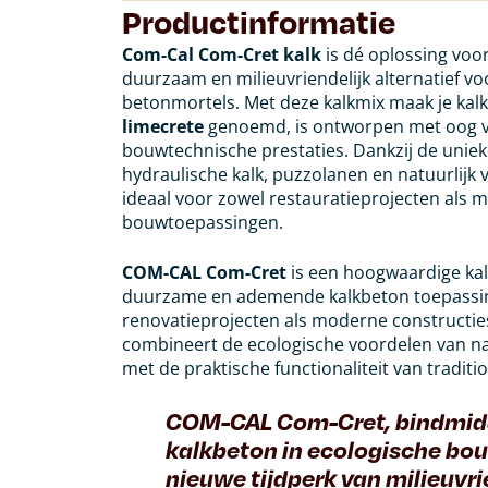
Productinformatie
Com-Cal Com-Cret kalk
is dé oplossing voo
duurzaam en milieuvriendelijk alternatief 
betonmortels. Met deze kalkmix maak je kal
limecrete
genoemd, is ontworpen met oog voo
bouwtechnische prestaties. Dankzij de uniek
hydraulische kalk, puzzolanen en natuurlijk 
ideaal voor zowel restauratieprojecten als
bouwtoepassingen.
COM-CAL Com-Cret
is een hoogwaardige kal
duurzame en ademende kalkbeton toepassing
renovatieprojecten als moderne constructies
combineert de ecologische voordelen van nat
met de praktische functionaliteit van tradit
COM-CAL Com-Cret, bindmid
kalkbeton in ecologische bo
nieuwe tijdperk van milieuvri