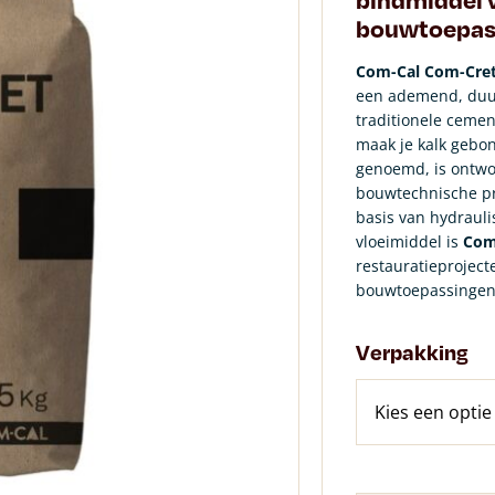
bouwtoepas
Com-Cal Com-Cret
een ademend, duur
traditionele ceme
maak je kalk gebo
genoemd, is ontwor
bouwtechnische pre
basis van hydrauli
vloeimiddel is
Com
restauratieprojec
bouwtoepassingen
Verpakking