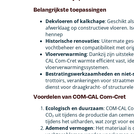
Belangrijkste toepassingen
Dekvloeren of kalkchape
: Geschikt a
afwerklaag op constructieve vloeren. I
hennep
Historische renovaties
: Uitermate ge
vochtbeheer en compatibiliteit met orig
Vloerverwarming
: Dankzij zijn uitst
CAL Com-Cret warmte efficiënt vast, id
vloerverwarmingssystemen.
Bestratingswerkzaamheden en niet-s
trottoirs, verankeringen voor straatme
dienst voor draagkracht- of structurel
Voordelen van COM-CAL Com-Cret
Ecologisch en duurzaam
: COM-CAL Co
CO₂ uit tijdens de productie dan cemen
tijdens het uitharden, wat zorgt voor e
Ademend vermogen
: Het materiaal i