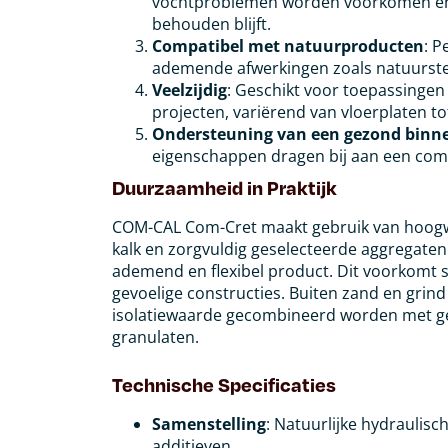
vochtproblemen worden voorkomen en
behouden blijft.
Compatibel met natuurproducten
: P
ademende afwerkingen zoals natuurstee
Veelzijdig
: Geschikt voor toepassingen
projecten, variërend van vloerplaten t
Ondersteuning van een gezond binn
eigenschappen dragen bij aan een comf
Duurzaamheid in Praktijk
COM-CAL Com-Cret maakt gebruik van hoogwa
kalk en zorgvuldig geselecteerde aggregaten 
ademend en flexibel product. Dit voorkomt s
gevoelige constructies. Buiten zand en grin
isolatiewaarde gecombineerd worden met ge
granulaten.
Technische Specificaties
Samenstelling
: Natuurlijke hydraulisc
additieven.