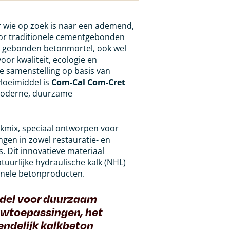
r wie op zoek is naar een ademend,
voor traditionele cementgebonden
k gebonden betonmortel, ook wel
r kwaliteit, ecologie en
e samenstelling op basis van
vloeimiddel is
Com-Cal Com-Cret
 moderne, duurzame
kmix, speciaal ontworpen voor
en in zowel restauratie- en
. Dit innovatieve materiaal
uurlijke hydraulische kalk (NHL)
ionele betonproducten.
del voor duurzaam
uwtoepassingen, h
et
endelijk kalkbeton