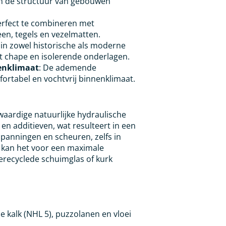
 de structuur van gebouwen
erfect te combineren met
n, tegels en vezelmatten.
 in zowel historische als moderne
ot chape en isolerende onderlagen.
enklimaat
: De ademende
ortabel en vochtvrij binnenklimaat.
ardige natuurlijke hydraulische
en additieven, wat resulteert in een
panningen en scheuren, zelfs in
d kan het voor een maximale
recyclede schuimglas of kurk
he kalk (NHL 5), puzzolanen en vloei