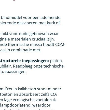
ls bindmiddel voor een ademende
solerende dekvloeren met kurk of
schikt voor oude gebouwen waar
inele materialen cruciaal zijn.
ekende thermische massa houdt COM-
eaal in combinatie met
tructurele toepassingen:
platen,
ubilair. Raadpleeg onze technische
e toepassingen.
m-Cret in kalkbeton stoot minder
tbeton en absorbeert zelfs CO₂
en lage ecologische voetafdruk.
s dampdoorlatend, waardoor