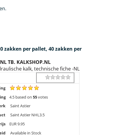
en.
0 zakken per pallet, 40 zakken per
-NL TB. KALKSHOP.NL
raulische kalk, technische fiche -NL
1 star
2 stars
3 stars
4 stars
5 stars
Rating
ing
ing
4.5
based on
55
votes
erk
Saint Astier
uct
Saint Astier NHL3.5
rijs
EUR
9.95
eid
Available in Stock