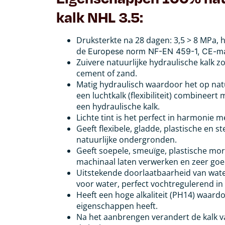
kalk NHL 3.5
:
Druksterkte na 28 dagen: 3,5 > 8 MPa, 
de
Europese norm NF-EN 459-1, CE-ma
Zuivere natuurlijke hydraulische kalk 
cement of zand.
Matig hydraulisch waardoor het op nat
een luchtkalk (flexibiliteit) combinee
een hydraulische kalk.
Lichte tint is het perfect in harmonie 
Geeft flexibele, gladde, plastische en 
natuurlijke ondergronden.
Geeft soepele, smeuïge, plastische mor
machinaal laten verwerken en zeer goe
Uitstekende doorlaatbaarheid van wa
voor water, perfect vochtregulerend in 
Heeft een hoge alkaliteit (PH14) waar
eigenschappen heeft.
Na het aanbrengen verandert de kalk va