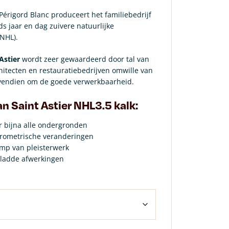
 Périgord Blanc produceert het familiebedrijf
ds jaar en dag zuivere natuurlijke
(NHL).
Astier
wordt zeer gewaardeerd door tal van
chitecten en restauratiebedrijven omwille van
bovendien om de goede verwerkbaarheid.
an
Saint Astier
NHL3.5 kalk:
r bijna alle ondergronden
grometrische veranderingen
mp van pleisterwerk
gladde afwerkingen