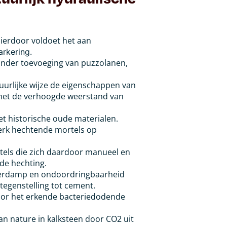
hierdoor voldoet het aan
rkering.
zonder toevoeging van puzzolanen,
uurlijke wijze de eigenschappen van
rt met de verhoogde weerstand van
met historische oude materialen.
sterk hechtende mortels op
tels die zich daardoor manueel en
de hechting.
terdamp en ondoordringbaarheid
tegenstelling tot cement.
door het erkende bacteriedodende
n nature in kalksteen door CO2 uit