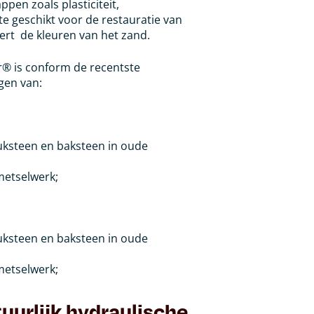
ppen zoals plasticiteit,
geschikt voor de restauratie van
eert de kleuren van het zand.
er® is conform de recentste
gen van:
uksteen en baksteen in oude
metselwerk;
uksteen en baksteen in oude
metselwerk;
uurlijk hydraulische