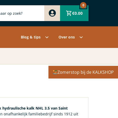
0
Zwart
€
0.00
Wit
Grijs
Contact
Overige pigmenten
Assortiment
Blog & tips
Over ons
Zomerstop bij de KALKSHOP
 hydraulische kalk NHL 3.5 van Saint
 onafhankelijk familiebedrijf sinds 1912 uit