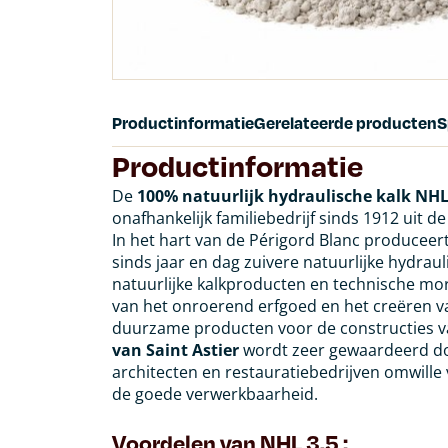
Productinformatie
Gerelateerde producten
S
Productinformatie
De
100% natuurlijk hydraulische kalk NHL 
onafhankelijk familiebedrijf sinds 1912 uit 
In het hart van de Périgord Blanc produceert 
sinds jaar en dag zuivere natuurlijke hydrau
natuurlijke kalkproducten en technische mo
van het onroerend erfgoed en het creëren v
duurzame producten voor de constructies v
van Saint
Astier
wordt zeer gewaardeerd doo
architecten en restauratiebedrijven omwille 
de goede verwerkbaarheid.
Voordelen van NHL 3.5 :