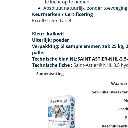
de lucht op te nemen.
Absoluut natuurlijk, zonder toevoeging
Keurmerken / Certificering
Excell Green Label
Kleur:
kalkwit
Uiterlijk: poeder
Verpakking:
5l sample emmer, zak 25 kg, 2
pallet
Technische blad NL:
SAINT ASTIER-NHL-3.5
Technische fiche :
Saint-Astier® NHL 3.5 hyd
Samenvatting
Waarder
Gebruikerswaarder
M
Prod
P
Beschikbaarh