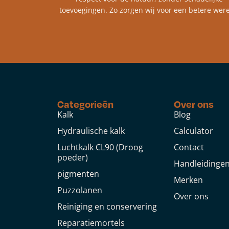
toevoegingen. Zo zorgen wij voor een betere were
Categorieën
Over ons
Kalk
Blog
Hydraulische kalk
Calculator
Luchtkalk CL90 (Droog
Contact
poeder)
Handleidinge
pigmenten
Merken
Puzzolanen
Over ons
Reiniging en conservering
Reparatiemortels