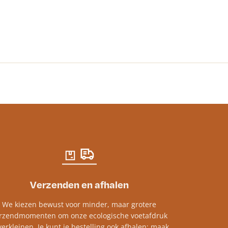
€
39.33
incl. btw
Verzenden en afhalen
We kiezen bewust voor minder, maar grotere
rzendmomenten om onze ecologische voetafdruk
verkleinen. Je kunt je bestelling ook afhalen; maak