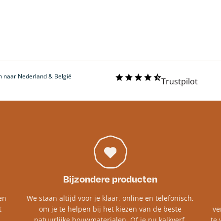
 naar Nederland & België
Trustpilot
Bijzondere producten
en
We staan altijd voor je klaar, online en telefonisch,
t
om je te helpen bij het kiezen van de beste
ve
natuurlijke bouwmaterialen. Of je nu kalkverf,
te 