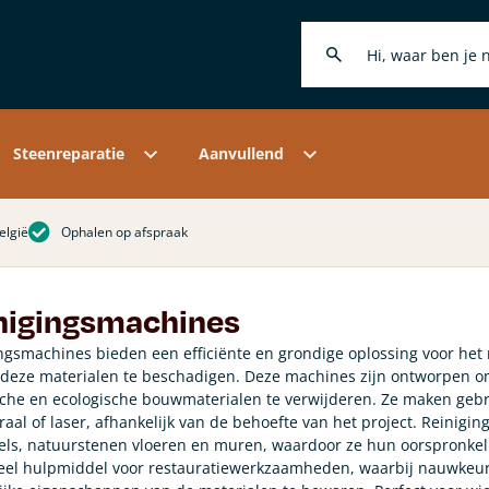
elakt
r steenhouwers
ht- en zoutonderzoek
Kaleiverf
Hobby
ctiemortels
r reparatiemortels
 analyse
Kalkkwasten
Merchandise
lerende kalkmortel
r restaurateurs
erzoek naar steenachtige
Kalkverf accessoires
ze merken
Klantenservice
erialen
ciale kalkmortels
leuren en retoucheren
ndleidingen
rografisch mortel onderzoek
htmiddelen
Levertijd & verzendkosten
Steenreparatie
Aanvullend
elgië
Ophalen op afspraak
nigingsmachines
ngsmachines bieden een efficiënte en grondige oplossing voor het
deze materialen te beschadigen. Deze machines zijn ontworpen om
sche en ecologische bouwmaterialen te verwijderen. Ze maken gebr
raal of laser, afhankelijk van de behoefte van het project. Reinig
els, natuurstenen vloeren en muren, waardoor ze hun oorspronkeli
eel hulpmiddel voor restauratiewerkzaamheden, waarbij nauwkeurig