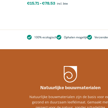
€
15.71
-
€
78.53
incl. btw
100% ecologisch
Ophalen mogelijk
Verzenden
Natuurlijke bouwmaterialen
Natuurlijke bouwmaterialen zijn de basis voor e
gezond en duurzaam leefklimaat. Gemaakt me
respect voor de natuur, zonder schadelijke