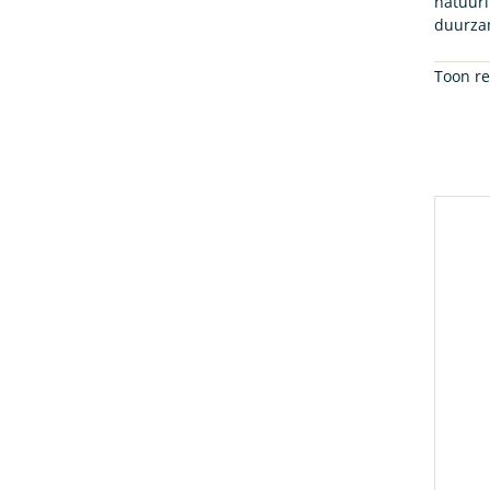
natuurl
duurzam
Toon re