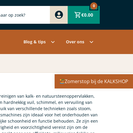
0
Zwart
€
0.00
Wit
Grijs
Contact
Overige pigmenten
Assortiment
Blog & tips
Over ons
Zomerstop bij de KALKSHOP
 reinigen van kalk- en natuursteenoppervlakken,
 hardnekkig vuil, schimmel, en vervuiling van
uik van verschillende technieken zoals stoom,
ingsmachines zijn ideaal voor het onderhouden van
jke schoonheid en functie behouden. Ze zijn een
heid en voorzichtigheid vereist zijn om de