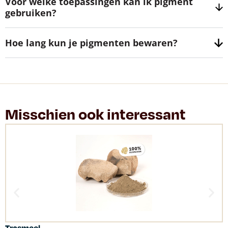
Voor welke toepassingen kan ik pigment
gebruiken?
Hoe lang kun je pigmenten bewaren?
Misschien ook interessant
Trasmeel
C