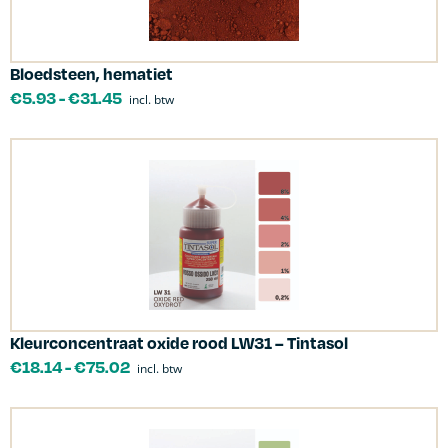
Bloedsteen, hematiet
€
5.93
-
€
31.45
incl. btw
Kleurconcentraat oxide rood LW31 – Tintasol
€
18.14
-
€
75.02
incl. btw