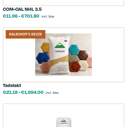
COM-CAL NHL 3.5
€
11.98
-
€
701.80
incl. btw
KALKSHOP'S KEUZE
Tadelakt
€
21.18
-
€
1,694.00
incl. btw