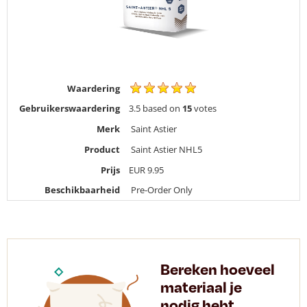
Waardering
Gebruikerswaardering
3.5
based on
15
votes
Merk
Saint Astier
Product
Saint Astier NHL5
Prijs
EUR
9.95
Beschikbaarheid
Pre-Order Only
Bereken hoeveel
materiaal je
nodig hebt