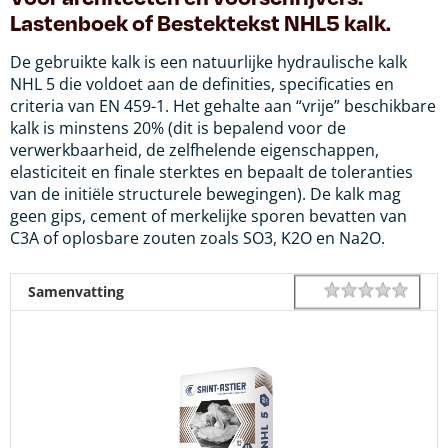
Lastenboek of Bestektekst NHL5 kalk.
De gebruikte kalk is een natuurlijke hydraulische kalk
NHL 5 die voldoet aan de definities, specificaties en
criteria van EN 459-1. Het gehalte aan “vrije” beschikbare
kalk is minstens 20% (dit is bepalend voor de
verwerkbaarheid, de zelfhelende eigenschappen,
elasticiteit en finale sterktes en bepaalt de toleranties
van de initiële structurele bewegingen). De kalk mag
geen gips, cement of merkelijke sporen bevatten van
C3A of oplosbare zouten zoals SO3, K2O en Na2O.
1 star
2 star
3 star
4 star
5 star
Rating
Samenvatting