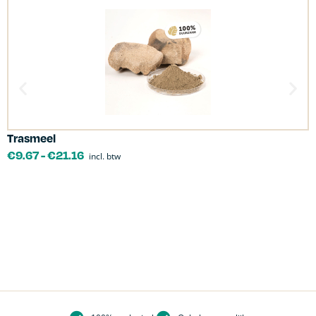
Trasmeel
C
€
9.67
-
€
21.16
incl. btw