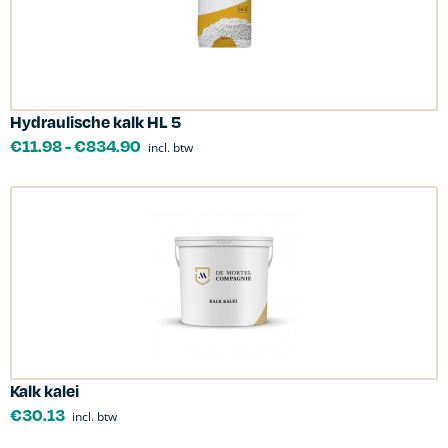
Hydraulische kalk HL 5
€
11.98
-
€
834.90
incl. btw
Kalk kalei
€
30.13
incl. btw