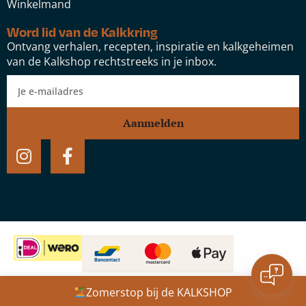
Winkelmand
Word lid van de Kalkkring
Ontvang verhalen, recepten, inspiratie en kalkgeheimen
van de Kalkshop rechtstreeks in je inbox.
Aanmelden
Socli NHL 3.5
Website door:
Studio Speel
Zomerstop bij de KALKSHOP