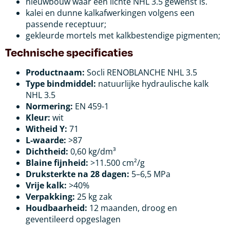
nieuwbouw waar een lichte NHL 3.5 gewenst is.
kalei en dunne kalkafwerkingen volgens een
passende receptuur;
gekleurde mortels met kalkbestendige pigmenten;
Technische specificaties
Productnaam:
Socli RENOBLANCHE NHL 3.5
Type bindmiddel:
natuurlijke hydraulische kalk
NHL 3.5
Normering:
EN 459-1
Kleur:
wit
Witheid Y:
71
L-waarde:
>87
Dichtheid:
0,60 kg/dm³
Blaine fijnheid:
>11.500 cm²/g
Druksterkte na 28 dagen:
5–6,5 MPa
Vrije kalk:
>40%
Verpakking:
25 kg zak
Houdbaarheid:
12 maanden, droog en
geventileerd opgeslagen