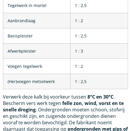
Tegelwerk in mortel
1 : 2,5
Aanbrandlaag
1 : 2
Basispleister
1 : 2,5
Afwerkpleister
1 : 3
Voegen tegelwerk
1 : 2
(Her)voegen metselwerk
1 : 2,5
Verwerk deze kalk bij voorkeur tussen
8°C en 30°C
.
Bescherm vers werk tegen
felle zon, wind, vorst en te
snelle droging
. Ondergronden moeten schoon, stofvrij
en geschikt zijn, en zuigende ondergronden dienen
vooraf te worden bevochtigd. De fabrikant noemt
daarnaast dat toepassing op
ondergronden met gips of