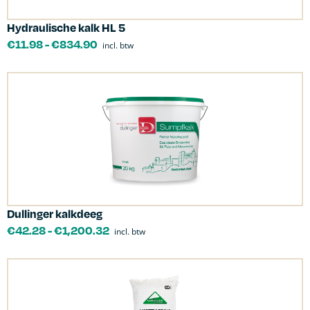
Hydraulische kalk HL 5
€
11.98
-
€
834.90
incl. btw
Dullinger kalkdeeg
€
42.28
-
€
1,200.32
incl. btw