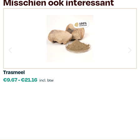
Misschien ook interessant
Trasmeel
C
€
9.67
-
€
21.16
incl. btw