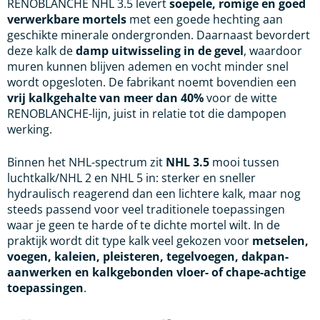
RENOBLANCHE NHL 3.5 levert
soepele, romige en goed
verwerkbare mortels
met een goede hechting aan
geschikte minerale ondergronden. Daarnaast bevordert
deze kalk de
damp uitwisseling in de gevel
, waardoor
muren kunnen blijven ademen en vocht minder snel
wordt opgesloten. De fabrikant noemt bovendien een
vrij kalkgehalte van meer dan 40%
voor de witte
RENOBLANCHE-lijn, juist in relatie tot die dampopen
werking.
Binnen het NHL-spectrum zit
NHL 3.5
mooi tussen
luchtkalk/NHL 2 en NHL 5 in: sterker en sneller
hydraulisch reagerend dan een lichtere kalk, maar nog
steeds passend voor veel traditionele toepassingen
waar je geen te harde of te dichte mortel wilt. In de
praktijk wordt dit type kalk veel gekozen voor
metselen,
voegen, kaleien, pleisteren, tegelvoegen, dakpan-
aanwerken en kalkgebonden vloer- of chape-achtige
toepassingen
.