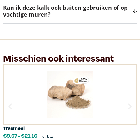
Kan ik deze kalk ook buiten gebruiken of op
vochtige muren?
Misschien ook interessant
Trasmeel
C
€
9.67
-
€
21.16
incl. btw