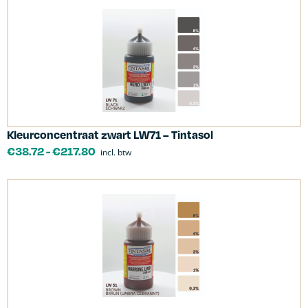
Kleurconcentraat zwart LW71 – Tintasol
€
38.72
-
€
217.80
incl. btw