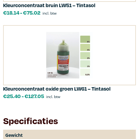
Kleurconcentraat bruin LW51 – Tintasol
€
18.14
-
€
75.02
incl. btw
Kleurconcentraat oxide groen LW61 – Tintasol
€
25.40
-
€
127.05
incl. btw
Specificaties
Gewicht