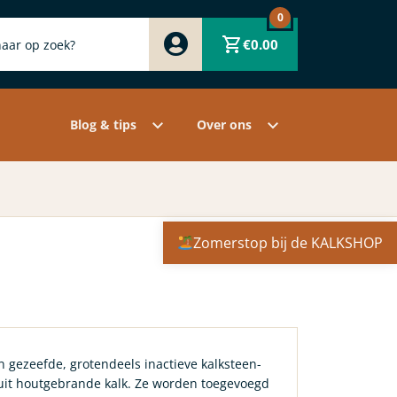
0
Zwart
€
0.00
Wit
Grijs
Contact
Overige pigmenten
Assortiment
Blog & tips
Over ons
Zomerstop bij de KALKSHOP
jn gezeefde, grotendeels inactieve kalksteen-
 uit houtgebrande kalk. Ze worden toegevoegd