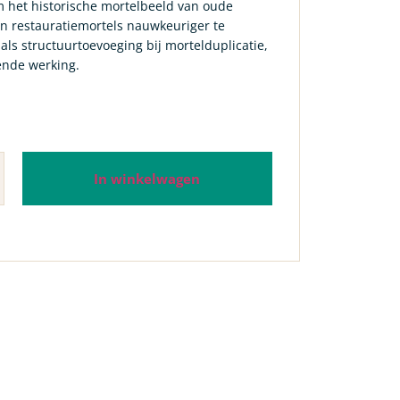
m het historische mortelbeeld van oude
en restauratiemortels nauwkeuriger te
als structuurtoevoeging bij mortelduplicatie,
ende werking.
In winkelwagen