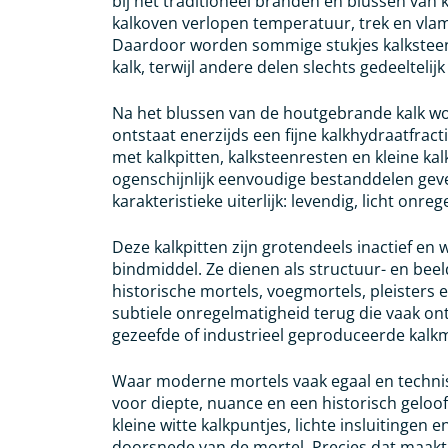
bij het traditioneel branden en blussen van 
kalkoven verlopen temperatuur, trek en vlamc
Daardoor worden sommige stukjes kalksteen
kalk, terwijl andere delen slechts gedeelteli
Na het blussen van de houtgebrande kalk wo
ontstaat enerzijds een fijne kalkhydraatfract
met kalkpitten, kalksteenresten en kleine kalk
ogenschijnlijk eenvoudige bestanddelen gev
karakteristieke uiterlijk: levendig, licht onr
Deze kalkpitten zijn grotendeels inactief en
bindmiddel. Ze dienen als structuur- en beel
historische mortels, voegmortels, pleisters 
subtiele onregelmatigheid terug die vaak on
gezeefde of industrieel geproduceerde kalkm
Waar moderne mortels vaak egaal en technis
voor diepte, nuance en een historisch gelo
kleine witte kalkpuntjes, lichte insluitingen e
doorsnede van de mortel. Precies dat maakt 