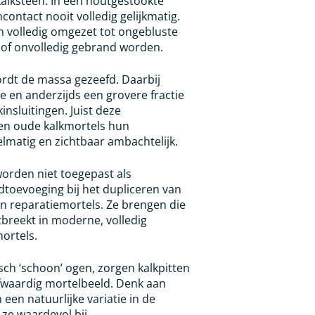
kalksteen. In een houtgestookte
ontact nooit volledig gelijkmatig.
 volledig omgezet tot ongebluste
jk of onvolledig gebrand worden.
rdt de massa gezeefd. Daarbij
ie en anderzijds een grovere fractie
insluitingen. Juist deze
en oude kalkmortels hun
egelmatig en zichtbaar ambachtelijk.
 worden niet toegepast als
dtoevoeging bij het dupliceren van
en reparatiemortels. Ze brengen die
tbreekt in moderne, volledig
ortels.
ch ‘schoon’ ogen, zorgen kalkpitten
ofwaardig mortelbeeld. Denk aan
n een natuurlijke variatie in de
ze waardevol bij