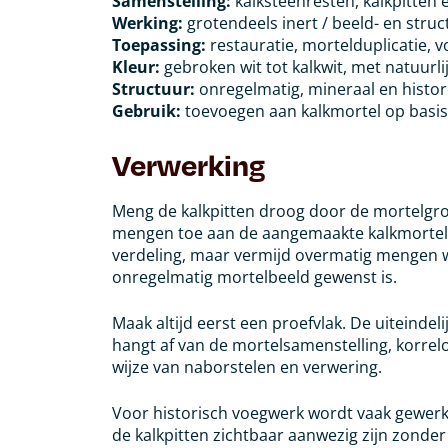
Samenstelling:
kalksteenresten, kalkpitten e
Werking:
grotendeels inert / beeld- en str
Toepassing:
restauratie, mortelduplicatie, 
Kleur:
gebroken wit tot kalkwit, met natuurl
Structuur:
onregelmatig, mineraal en histo
Gebruik:
toevoegen aan kalkmortel op basis 
Verwerking
Meng de kalkpitten droog door de mortelgron
mengen toe aan de aangemaakte kalkmortel. 
verdeling, maar vermijd overmatig mengen wa
onregelmatig mortelbeeld gewenst is.
Maak altijd eerst een proefvlak. De uiteindel
hangt af van de mortelsamenstelling, korrel
wijze van naborstelen en verwering.
Voor historisch voegwerk wordt vaak gewerk
de kalkpitten zichtbaar aanwezig zijn zonde