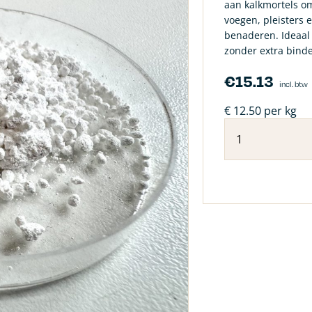
aan kalkmortels o
voegen, pleisters 
benaderen. Ideaal 
zonder extra bind
€
15.13
incl. btw
€ 12.50 per kg