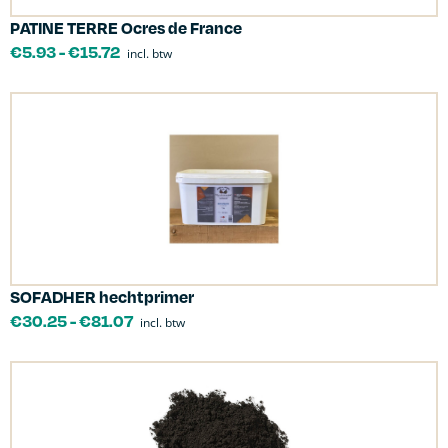
PATINE TERRE Ocres de France
€
5.93
-
€
15.72
incl. btw
SOFADHER hechtprimer
€
30.25
-
€
81.07
incl. btw