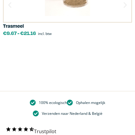
Trasmeel
C
€
9.67
-
€
21.16
incl. btw
100% ecologisch
Ophalen mogelijk
Verzenden naar Nederland & België
Trustpilot