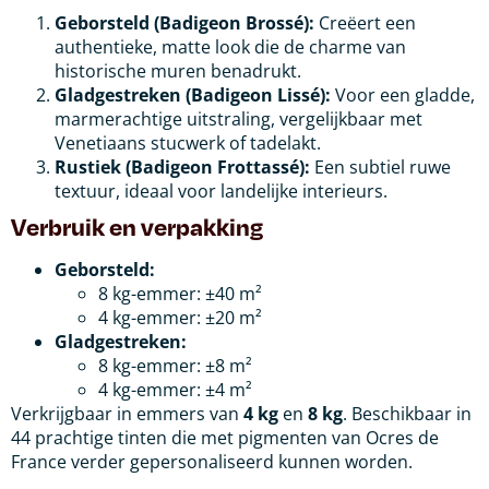
Geborsteld (Badigeon Brossé):
Creëert een
authentieke, matte look die de charme van
historische muren benadrukt.
Gladgestreken (Badigeon Lissé):
Voor een gladde,
marmerachtige uitstraling, vergelijkbaar met
Venetiaans stucwerk of tadelakt.
Rustiek (Badigeon Frottassé):
Een subtiel ruwe
textuur, ideaal voor landelijke interieurs.
Verbruik en verpakking
Geborsteld:
8 kg-emmer: ±40 m²
4 kg-emmer: ±20 m²
Gladgestreken:
8 kg-emmer: ±8 m²
4 kg-emmer: ±4 m²
Verkrijgbaar in emmers van
4 kg
en
8 kg
. Beschikbaar in
44 prachtige tinten die met pigmenten van Ocres de
France verder gepersonaliseerd kunnen worden.