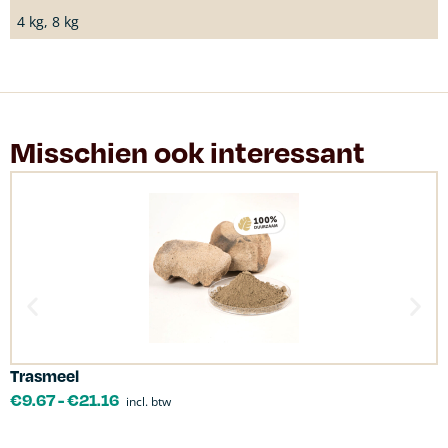
4 kg, 8 kg
Misschien ook interessant
Trasmeel
C
€
9.67
-
€
21.16
incl. btw