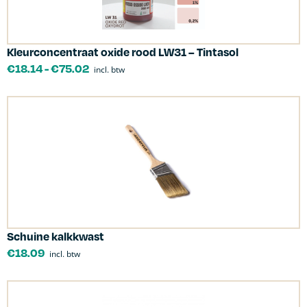
Kleurconcentraat oxide rood LW31 – Tintasol
€
18.14
-
€
75.02
incl. btw
Schuine kalkkwast
€
18.09
incl. btw