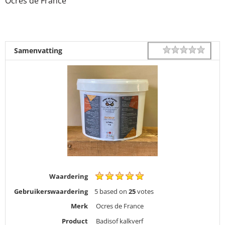
Ocres de France
1 star
2 star
3 star
4 star
5 star
Rating
Samenvatting
Waardering
Gebruikerswaardering
5
based on
25
votes
Merk
Ocres de France
Product
Badisof kalkverf