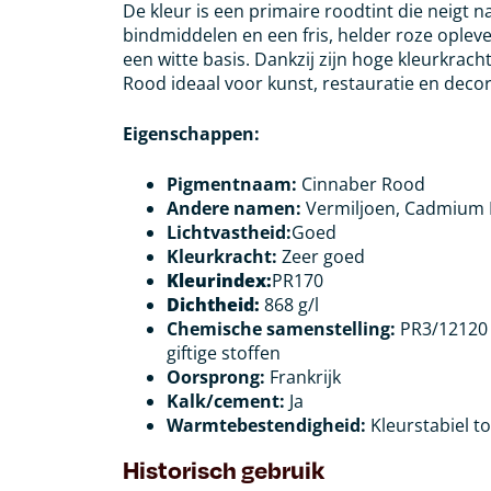
De kleur is een primaire roodtint die neigt n
bindmiddelen en een fris, helder roze ople
een witte basis. Dankzij zijn hoge kleurkrach
Rood ideaal voor kunst, restauratie en deco
Eigenschappen:
Pigmentnaam:
Cinnaber Rood
Andere namen:
Vermiljoen, Cadmium 
Lichtvastheid:
Goed
Kleurkracht:
Zeer goed
Kleurindex:
PR170
Dichtheid:
868 g/l
Chemische samenstelling:
PR3/12120 
giftige stoffen
Oorsprong:
Frankrijk
Kalk/cement:
Ja
Warmtebestendigheid:
Kleurstabiel t
Historisch gebruik