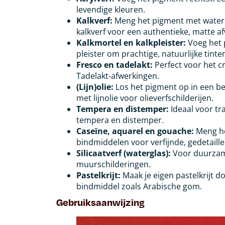
levendige kleuren.
Kalkverf:
Meng het pigment met water t
kalkverf voor een authentieke, matte a
Kalkmortel en kalkpleister:
Voeg het p
pleister om prachtige, natuurlijke tinte
Fresco en tadelakt:
Perfect voor het cr
Tadelakt-afwerkingen.
(Lijn)olie:
Los het pigment op in een be
met lijnolie voor olieverfschilderijen.
Tempera en distemper:
Ideaal voor tr
tempera en distemper.
Caseïne, aquarel en gouache:
Meng he
bindmiddelen voor verfijnde, gedetaille
Silicaatverf (waterglas):
Voor duurzam
muurschilderingen.
Pastelkrijt:
Maak je eigen pastelkrijt 
bindmiddel zoals Arabische gom.
Gebruiksaanwijzing