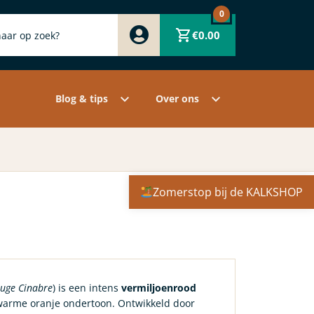
0
Zwart
€
0.00
Wit
Grijs
Contact
Overige pigmenten
Assortiment
Blog & tips
Over ons
Zomerstop bij de KALKSHOP
uge Cinabre
) is een intens
vermiljoenrood
arme oranje ondertoon. Ontwikkeld door