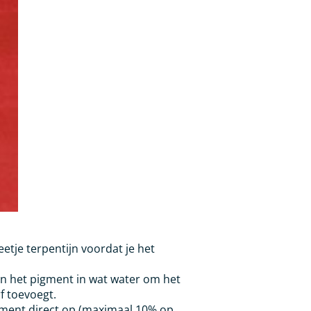
etje terpentijn voordat je het
n het pigment in wat water om het
f toevoegt.
ment direct op (maximaal 10% op