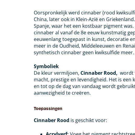
Oorspronkelijk werd cinnaber (rood kwiksulfi
China, later ook in Klein-Azië en Griekenla
Spanje, waar het een kostbaar pigment was.
cinnaber al vanaf de 8e eeuw kunstmatig ge
eeuwenlang toegepast in kunst, decoratie e
meer in de Oudheid, Middeleeuwen en Rena
synthetisch cinnaber geen kwiksulfide meer.
Symboliek
De kleur vermiljoen,
Cinnaber Rood,
wordt 
macht, prestige en levendigheid. Het is een 
en tot op de dag van vandaag wordt gebruik
aanwezigheid te creëren.
Toepassingen
Cinnaber Rood
is geschikt voor:
Acrylverf:
Voeg het pigment rechtstree