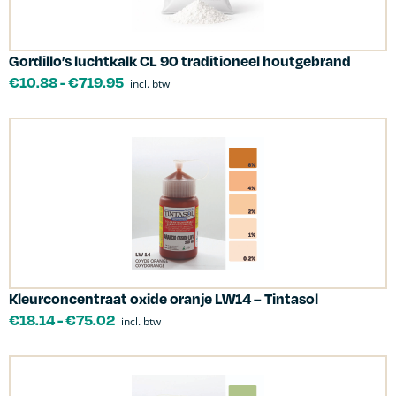
Gordillo’s luchtkalk CL 90 traditioneel houtgebrand
€
10.88
-
€
719.95
incl. btw
Kleurconcentraat oxide oranje LW14 – Tintasol
€
18.14
-
€
75.02
incl. btw