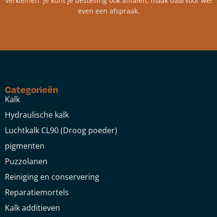
verkleinen. Je kunt je bestelling ook afhalen; maak daarvoor wel
even een afspraak.
Categorieën
Kalk
Hydraulische kalk
Luchtkalk CL90 (Droog poeder)
pigmenten
Puzzolanen
Reiniging en conservering
Reparatiemortels
Kalk additieven