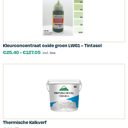
Kleurconcentraat oxide groen LW61 – Tintasol
€
25.40
-
€
127.05
incl. btw
Thermische Kalkverf