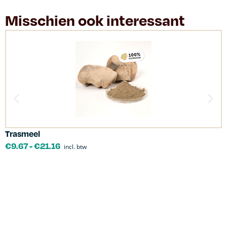
Misschien ook interessant
Trasmeel
C
€
9.67
-
€
21.16
incl. btw