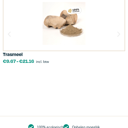
Trasmeel
C
€
9.67
-
€
21.16
incl. btw
100% ecologisch
Ophalen mogelijk