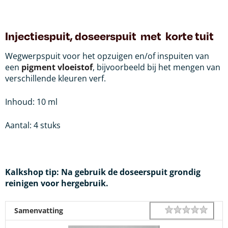
Injectiespuit, doseerspuit met korte tuit
Wegwerpspuit voor het opzuigen en/of inspuiten van
een
pigment vloeistof
, bijvoorbeeld bij het mengen van
verschillende kleuren verf.
Inhoud: 10 ml
Aantal: 4 stuks
Kalkshop tip: Na gebruik de doseerspuit grondig
reinigen voor
hergebruik.
1 star
2 star
3 star
4 star
5 star
Rating
Samenvatting