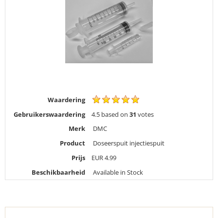
Waardering
Gebruikerswaardering
4.5
based on
31
votes
Merk
DMC
Product
Doseerspuit injectiespuit
Prijs
EUR
4.99
Beschikbaarheid
Available in Stock