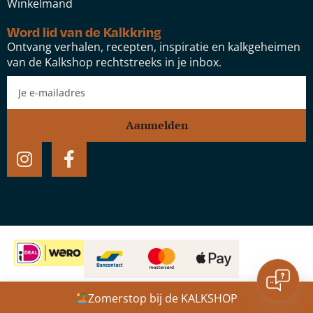
Winkelmand
Word lid van de Kalkkring
Ontvang verhalen, recepten, inspiratie en kalkgeheimen
van de Kalkshop rechtstreeks in je inbox.
Aanmelden
Doseerspuit
Website door:
Studio Speel
Zomerstop bij de KALKSHOP