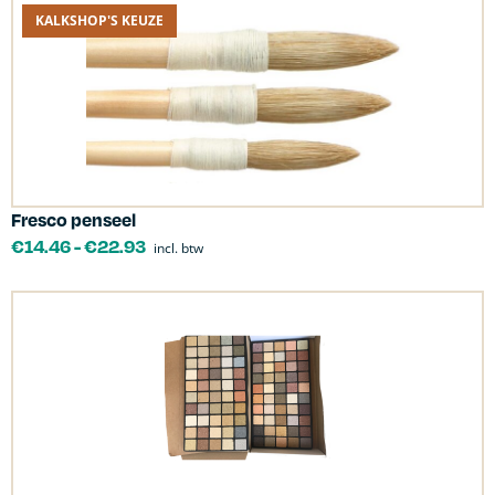
KALKSHOP'S KEUZE
Fresco penseel
€
14.46
-
€
22.93
incl. btw