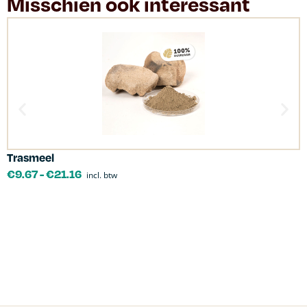
Misschien ook interessant
Trasmeel
C
€
9.67
-
€
21.16
incl. btw