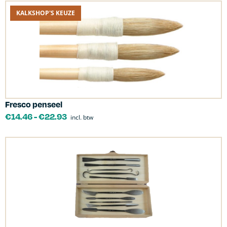
KALKSHOP'S KEUZE
Fresco penseel
€
14.46
-
€
22.93
incl. btw