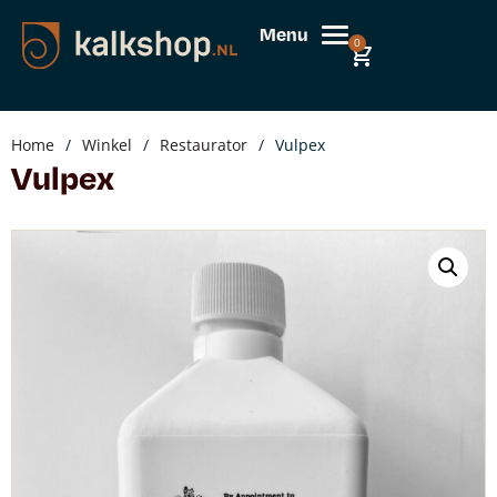
Menu
0
Home
/
Winkel
/
Restaurator
/
Vulpex
Vulpex