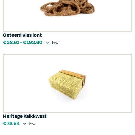
Geteerd vlas lont
€
32.61
-
€
193.60
incl. btw
Heritage Kalkkwast
€
72.54
incl. btw