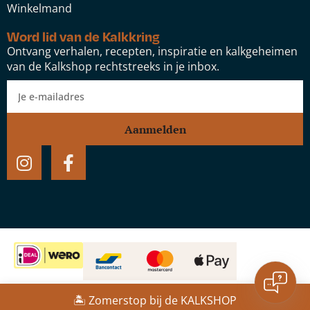
Winkelmand
Word lid van de Kalkkring
Ontvang verhalen, recepten, inspiratie en kalkgeheimen
van de Kalkshop rechtstreeks in je inbox.
Aanmelden
Vulpex
Website door:
Studio Speel
🏝️ Zomerstop bij de KALKSHOP