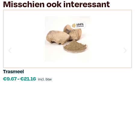
Misschien ook interessant
Trasmeel
C
€
9.67
-
€
21.16
incl. btw