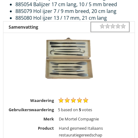
885054 Balijzer 17 cm lang, 10 / 5 mm breed
885079 Hol ijzer 7 / 9 mm breed, 20 cm lang
885080 Hol ijzer 13 / 17 mm, 21 cm lang
1 star
2 star
3 star
4 star
5 star
Rating
Samenvatting
Waardering
Gebruikerswaardering
5
based on
5
votes
Merk
De Mortel Compagnie
Product
Hand gesmeed Italiaans
restauratiegereedschap