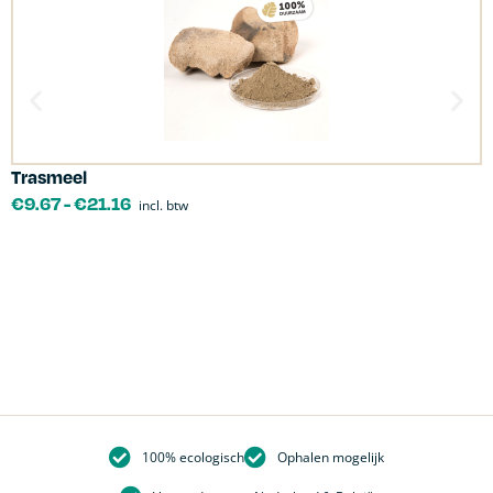
Trasmeel
C
€
9.67
-
€
21.16
incl. btw
100% ecologisch
Ophalen mogelijk