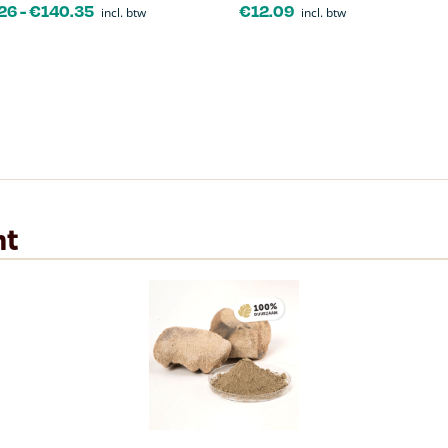
26
-
€
140.35
€
12.09
incl. btw
incl. btw
nt