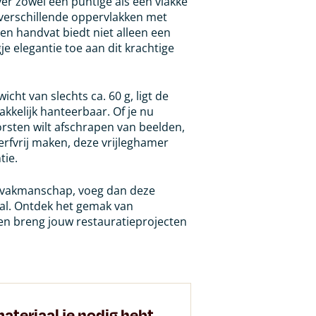
er zowel een puntige als een vlakke
 verschillende oppervlakken met
n handvat biedt niet alleen een
e elegantie toe aan dit krachtige
cht van slechts ca. 60 g, ligt de
akkelijk hanteerbaar. Of je nu
orsten wilt afschrapen van beelden,
erfvrij maken, deze vrijleghamer
tie.
jk vakmanschap, voeg dan deze
al. Ontdek het gemak van
 en breng jouw restauratieprojecten
ateriaal je nodig hebt