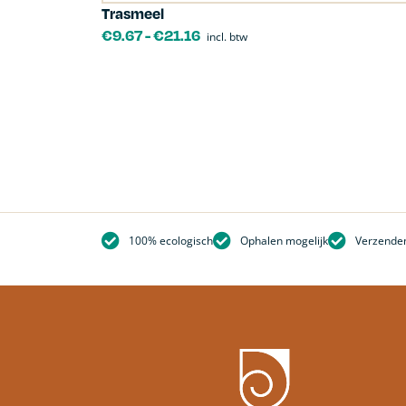
Trasmeel
€
9.67
-
€
21.16
incl. btw
Vrijleghamer
100% ecologisch
Ophalen mogelijk
V
100% ecologisch
Ophalen mogelijk
Verzenden