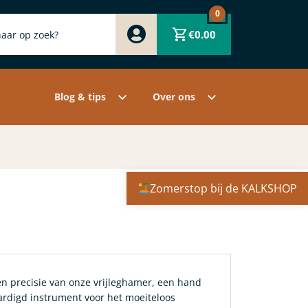
0
Zwart
€
0.00
Wit
Grijs
Contact
Overige pigmenten
Assortiment
Blog & tips
Over ons
Zomerstop bij de KALKSHOP
n precisie van onze vrijleghamer, een hand
rdigd instrument voor het moeiteloos