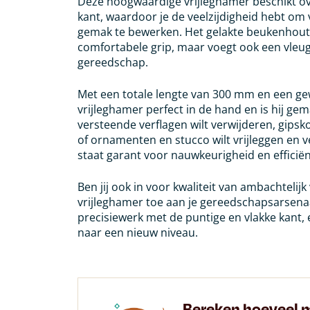
Deze hoogwaardige vrijleghamer beschikt ov
kant, waardoor je de veelzijdigheid hebt om
gemak te bewerken. Het gelakte beukenhoute
comfortabele grip, maar voegt ook een vleugj
gereedschap.
Met een totale lengte van 300 mm en een gewi
vrijleghamer perfect in de hand en is hij gem
versteende verflagen wilt verwijderen, gipsk
of ornamenten en stucco wilt vrijleggen en v
staat garant voor nauwkeurigheid en efficiën
Ben jij ook in voor kwaliteit van ambachteli
vrijleghamer toe aan je gereedschapsarsena
precisiewerk met de puntige en vlakke kant,
naar een nieuw niveau.
Bereken hoeveel m