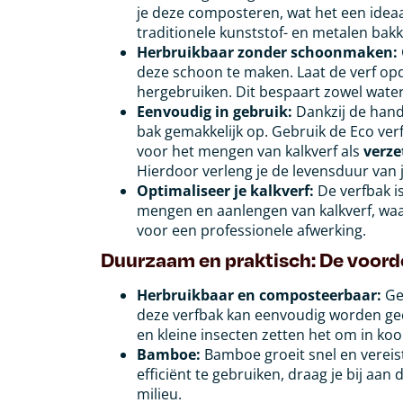
je deze composteren, wat het een ideaa
traditionele kunststof- en metalen bak
Herbruikbaar zonder schoonmaken:
deze schoon te maken. Laat de verf opd
hergebruiken. Dit bespaart zowel water 
Eenvoudig in gebruik:
Dankzij de handg
bak gemakkelijk op. Gebruik de Eco ver
voor het mengen van kalkverf als
verze
Hierdoor verleng je de levensduur van j
Optimaliseer je kalkverf:
De verfbak i
mengen en aanlengen van kalkverf, waard
voor een professionele afwerking.
Duurzaam en praktisch: De voord
Herbruikbaar en composteerbaar:
Ge
deze verfbak kan eenvoudig worden ge
en kleine insecten zetten het om in ko
Bamboe:
Bamboe groeit snel en vereist
efficiënt te gebruiken, draag je bij aa
milieu.