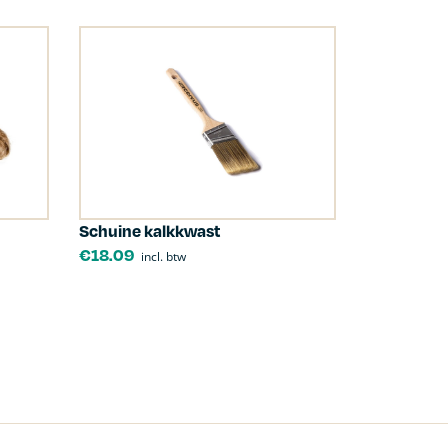
Schuine kalkkwast
€
18.09
incl. btw