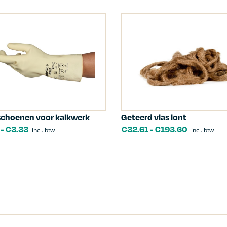
choenen voor kalkwerk
Geteerd vlas lont
-
€
3.33
€
32.61
-
€
193.60
incl. btw
incl. btw