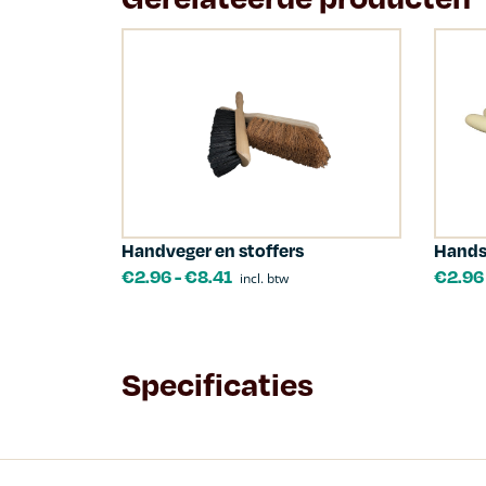
Handveger en stoffers
Hands
€
2.96
-
€
8.41
€
2.96
incl. btw
Specificaties