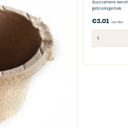
duurzamere wereld
gebruiksgemak.
€
3.01
incl. btw