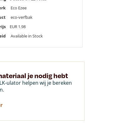
erk
Eco Ezee
uct
eco-verfbak
rijs
EUR
1.98
eid
Available in Stock
ateriaal je nodig hebt
K-ulator helpen wij je bereken
n.
r