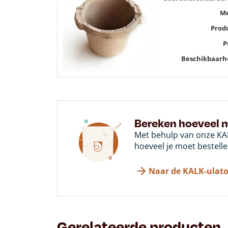
M
Prod
P
Beschikbaarh
Bereken hoeveel m
Met behulp van onze KAL
hoeveel je moet bestelle
Naar de KALK-ulato
Gerelateerde producten