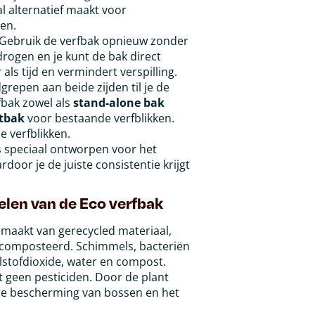
l alternatief maakt voor
ken.
Gebruik de verfbak opnieuw zonder
rogen en je kunt de bak direct
als tijd en vermindert verspilling.
repen aan beide zijden til je de
fbak zowel als
stand-alone bak
tbak
voor bestaande verfblikken.
e verfblikken.
s speciaal ontworpen voor het
oor je de juiste consistentie krijgt
elen van de Eco verfbak
maakt van gerecycled materiaal,
composteerd. Schimmels, bacteriën
olstofdioxide, water en compost.
 geen pesticiden. Door de plant
n de bescherming van bossen en het