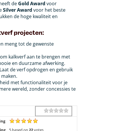
heeft de
Gold Award
voor
de
Silver Award
voor het beste
ukken de hoge kwaliteit en
verf projecten:
 en meng tot de gewenste
 om kalkverf aan te brengen met
 mooie en duurzame afwerking.
Laat de verf opdrogen en gebruik
e maken.
id met functionaliteit voor je
mere wereld, zonder concessies te
1 star
2 stars
3 stars
4 stars
5 stars
Rating
ing
ing
5
based on
22
votes