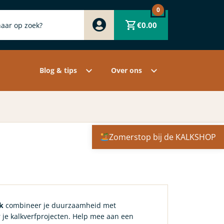
0
Zwart
€
0.00
Wit
Grijs
Contact
Overige pigmenten
Assortiment
Blog & tips
Over ons
Zomerstop bij de KALKSHOP
k
combineer je duurzaamheid met
or je kalkverfprojecten. Help mee aan een