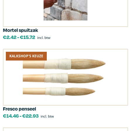
Mortel spuitzak
€
2.42
-
€
15.72
incl. btw
KALKSHOP'S KEUZE
Fresco penseel
€
14.46
-
€
22.93
incl. btw