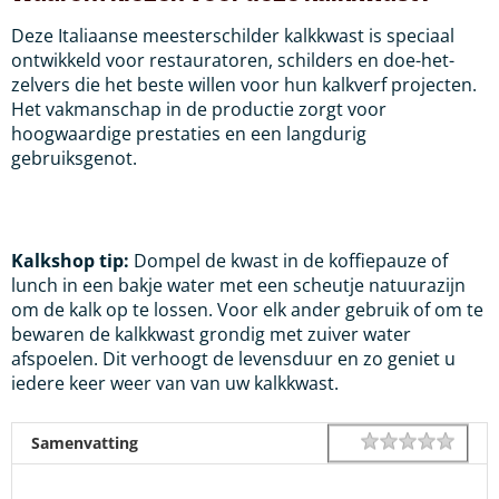
Deze Italiaanse meesterschilder kalkkwast is speciaal
ontwikkeld voor restauratoren, schilders en doe-het-
zelvers die het beste willen voor hun kalkverf projecten.
Het vakmanschap in de productie zorgt voor
hoogwaardige prestaties en een langdurig
gebruiksgenot.
Kalkshop tip:
Dompel de kwast in de koffiepauze of
lunch in een bakje water met
een scheutje natuurazijn
om de kalk op te lossen. Voor elk ander gebruik of om te
bewaren de kalkkwast grondig met zuiver water
afspoelen. Dit verhoogt de levensduur en zo geniet u
iedere keer weer van van uw kalkkwast.
1 star
2 star
3 star
4 star
5 star
Rating
Samenvatting