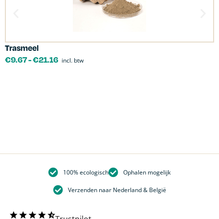
Trasmeel
C
€
9.67
-
€
21.16
incl. btw
100% ecologisch
Ophalen mogelijk
Verzenden naar Nederland & België
Trustpilot