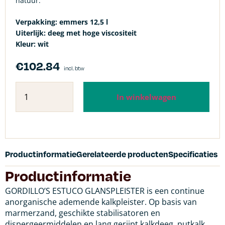
natuur.
Verpakking: emmers 12,5 l
Uiterlijk: deeg met hoge viscositeit
Kleur: wit
€
102.84
incl. btw
In winkelwagen
Productinformatie
Gerelateerde producten
Specificaties
Productinformatie
GORDILLO’S ESTUCO GLANSPLEISTER is een continue
anorganische ademende kalkpleister. Op basis van
marmerzand, geschikte stabilisatoren en
dispergeermiddelen en lang gerijpt kalkdeeg, putkalk,