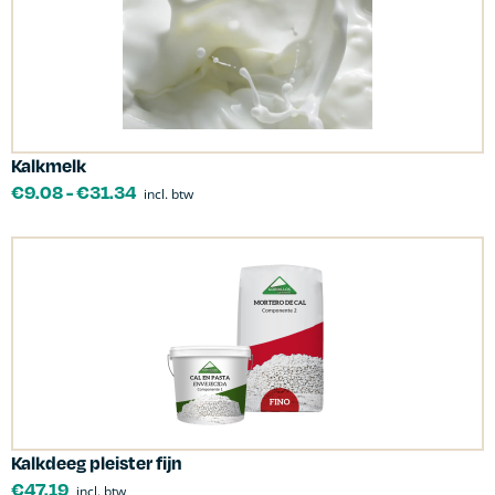
Kalkmelk
€
9.08
-
€
31.34
incl. btw
Kalkdeeg pleister fijn
€
47.19
incl. btw