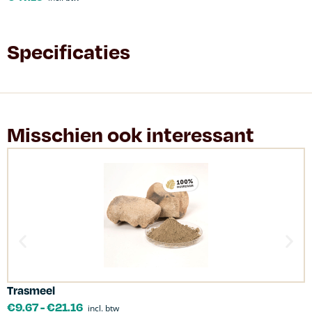
Specificaties
Misschien ook interessant
Trasmeel
C
€
9.67
-
€
21.16
incl. btw