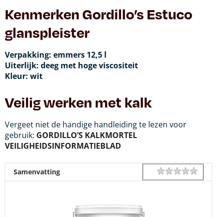
Kenmerken Gordillo’s Estuco
glanspleister
Verpakking: emmers 12,5 l
Uiterlijk: deeg met hoge viscositeit
Kleur: wit
Veilig werken met kalk
Vergeet niet de handige handleiding te lezen voor
gebruik:
GORDILLO’S KALKMORTEL
VEILIGHEIDSINFORMATIEBLAD
1 star
2 star
3 star
4 star
5 star
Rating
Samenvatting