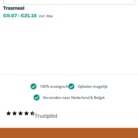
Trasmeel
C
€
9.67
-
€
21.16
incl. btw
100% ecologisch
Ophalen mogelijk
Verzenden naar Nederland & België
Trustpilot