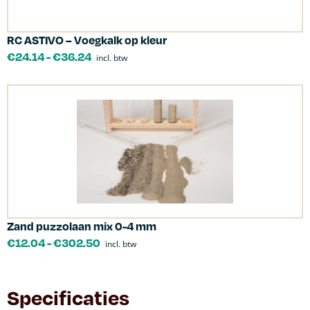
RC ASTIVO – Voegkalk op kleur
€
24.14
-
€
36.24
incl. btw
Zand puzzolaan mix 0-4 mm
€
12.04
-
€
302.50
incl. btw
Specificaties