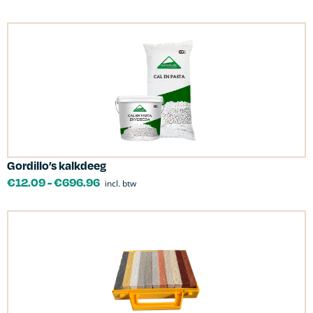
Gordillo’s kalkdeeg
€
12.09
-
€
696.96
incl. btw