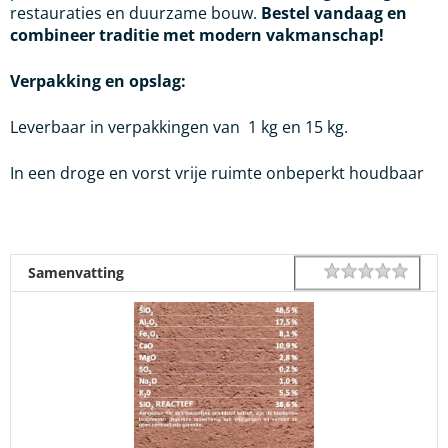
restauraties en duurzame bouw.
Bestel vandaag en
combineer traditie met modern vakmanschap!
Verpakking en opslag:
Leverbaar in verpakkingen van 1 kg en 15 kg.
In een droge en vorst vrije ruimte onbeperkt houdbaar
1 star
2 star
3 star
4 star
5 star
Rating
Samenvatting