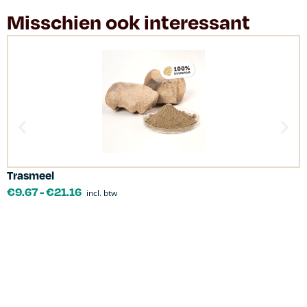
Misschien ook interessant
Trasmeel
C
€
9.67
-
€
21.16
incl. btw