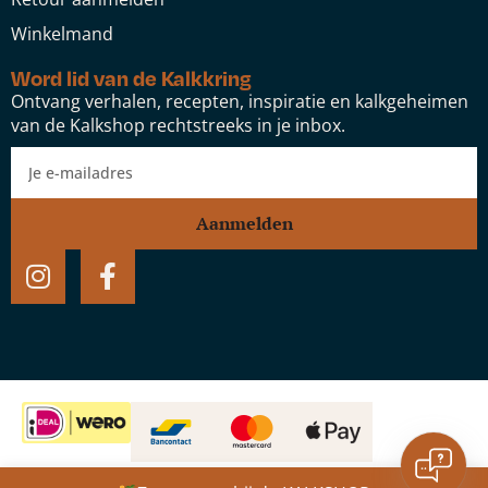
Winkelmand
Word lid van de Kalkkring
Ontvang verhalen, recepten, inspiratie en kalkgeheimen
van de Kalkshop rechtstreeks in je inbox.
Aanmelden
Metakaolin voor kalkmortel
Website door:
Studio Speel