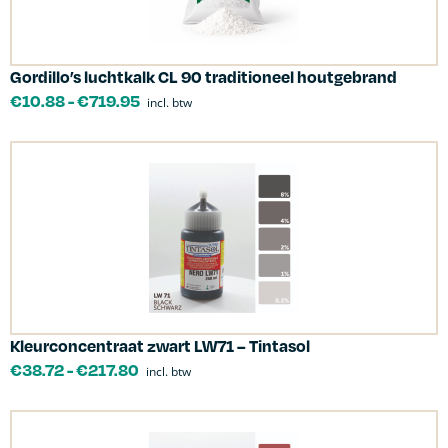
Gordillo’s luchtkalk CL 90 traditioneel houtgebrand
€
10.88
-
€
719.95
incl. btw
Kleurconcentraat zwart LW71 – Tintasol
€
38.72
-
€
217.80
incl. btw