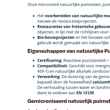
Onze micronized natuurlijke puimsteen, pumi
Het
voorbereiden van natuurlijke mor
nieuwe als restauratieprojecten.
Restauraties van historische gebou
objecten, in lijn met de richtlijnen voor
Bio-bouwprojecten
en het bouwen volg
gebruik wordt gemaakt van natuurlijke
Eigenschappen van natuurlijke P
Certificering
: Reactieve pozzolaniteit 
Compatibiliteit
: Geschikt voor mengi
459-1) en natuurlijke alluviale zandsoo
Verwerking
: De dosering van de gemi
bepaald door de hoeveelheid
calciumh
De verhouding tussen water en bindmid
dient te voldoen aan
EN 13139
.
Gemicroniseerd natuurlijk puim