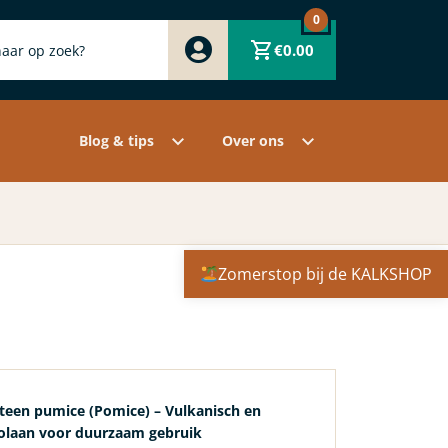
0
Zwart
€
0.00
Wit
Grijs
Contact
Overige pigmenten
Assortiment
Blog & tips
Over ons
Zomerstop bij de KALKSHOP
teen pumice (Pomice) – Vulkanisch en
zolaan voor duurzaam gebruik