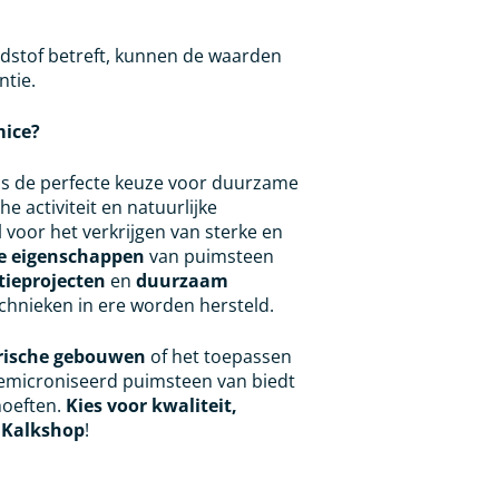
ndstof betreft, kunnen de waarden
ntie.
mice?
is de perfecte keuze voor duurzame
 activiteit en natuurlijke
 voor het verkrijgen van sterke en
ve eigenschappen
van puimsteen
tieprojecten
en
duurzaam
hnieken in ere worden hersteld.
orische gebouwen
of het toepassen
 gemicroniseerd puimsteen van biedt
hoeften.
Kies voor kwaliteit,
e
Kalkshop
!