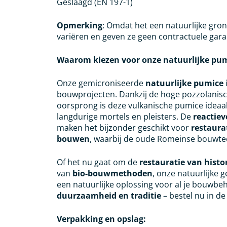
Geslaagd (EN 197-1)
Opmerking
: Omdat het een natuurlijke gro
variëren en geven ze geen contractuele gara
Waarom kiezen voor onze natuurlijke pu
Onze gemicroniseerde
natuurlijke pumice
bouwprojecten. Dankzij de hoge pozzolanische
oorsprong is deze vulkanische pumice ideaal
langdurige mortels en pleisters. De
reactie
maken het bijzonder geschikt voor
restaura
bouwen
, waarbij de oude Romeinse bouwtec
Of het nu gaat om de
restauratie van hist
van
bio-bouwmethoden
, onze natuurlijke
een natuurlijke oplossing voor al je bouwbe
duurzaamheid en traditie
– bestel nu in d
Verpakking en opslag: