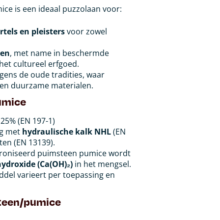
ce is een ideaal puzzolaan voor:
tels en pleisters
voor zowel
wen
, met name in beschermde
 het cultureel erfgoed.
ens de oude tradities, waar
 en duurzame materialen.
umice
> 25% (EN 197-1)
ng met
hydraulische kalk NHL
(EN
rten (EN 13139).
croniseerd puimsteen pumice wordt
ydroxide (Ca(OH)₂)
in het mengsel.
del varieert per toepassing en
steen/pumice