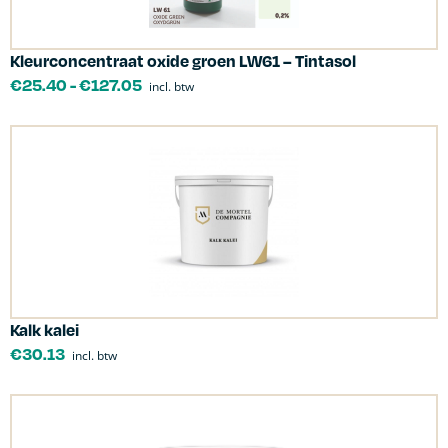
Kleurconcentraat oxide groen LW61 – Tintasol
€
25.40
-
€
127.05
incl. btw
Kalk kalei
€
30.13
incl. btw