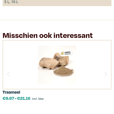
5 L, 10 L
Misschien ook interessant
Trasmeel
C
€
9.67
-
€
21.16
incl. btw