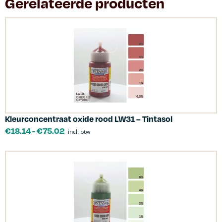
Gerelateerde producten
Kleurconcentraat oxide rood LW31 – Tintasol
€
18.14
-
€
75.02
incl. btw