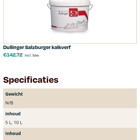
Dullinger Salzburger kalkverf
€
142.72
incl. btw
Specificaties
Gewicht
N/B
inhoud
5 L, 10 L
Inhoud