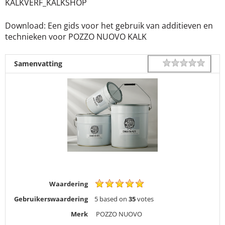
KALKVERF_KALKSHOP
Download: Een gids voor het gebruik van additieven en
technieken voor POZZO NUOVO KALK
1 star
2 star
3 star
4 star
5 star
Rating
Samenvatting
Waardering
Gebruikerswaardering
5
based on
35
votes
Merk
POZZO NUOVO