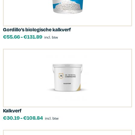
Gordillo’s biologische kalkverf
€
55.66
-
€
131.89
incl. btw
Kalkverf
€
30.19
-
€
108.84
incl. btw