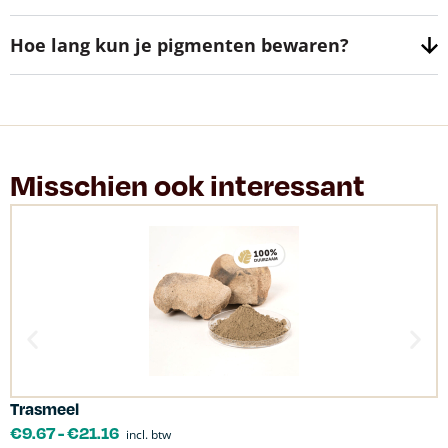
Hoe lang kun je pigmenten bewaren?
Misschien ook interessant
Trasmeel
C
€
9.67
-
€
21.16
incl. btw