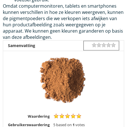
Omdat computermonitoren, tablets en smartphones
kunnen verschillen in hoe ze kleuren weergeven, kunnen
de pigmentpoeders die we verkopen iets afwijken van
hun productafbeelding zoals weergegeven op je
apparaat. We kunnen geen kleuren garanderen op basis
van deze afbeeldingen.
1 star
2 star
3 star
4 star
5 star
Rating
Samenvatting
Waardering
Gebruikerswaardering
5
based on
1
votes