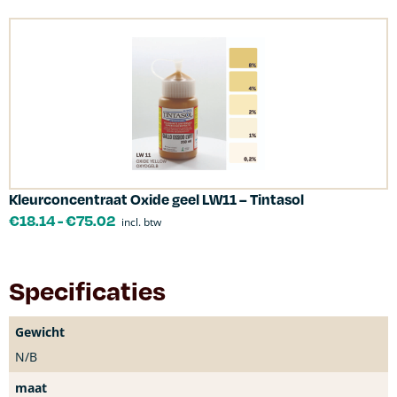
Kleurconcentraat Oxide geel LW11 – Tintasol
€
18.14
-
€
75.02
incl. btw
Specificaties
Gewicht
N/B
maat