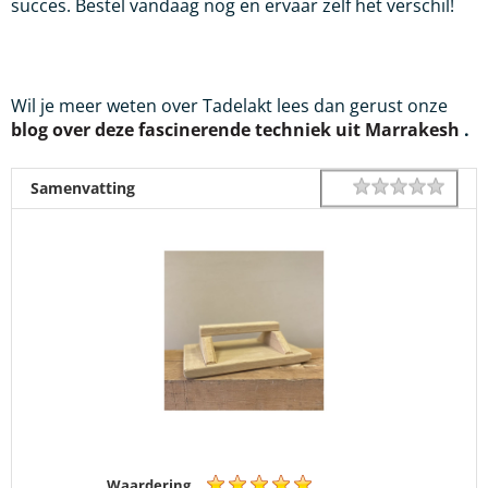
succes. Bestel vandaag nog en ervaar zelf het verschil!
Wil je meer weten over Tadelakt lees dan gerust onze
blog over deze fascinerende techniek uit Marrakesh
.
1 star
2 star
3 star
4 star
5 star
Rating
Samenvatting
Waardering