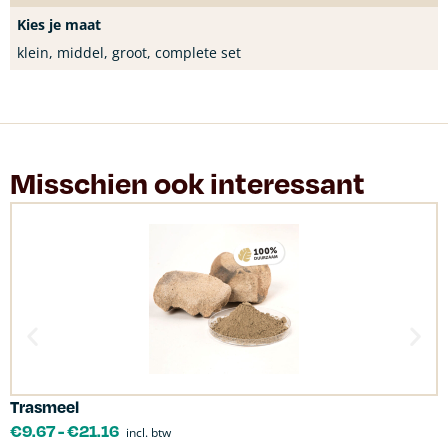
Kies je maat
klein, middel, groot, complete set
Misschien ook interessant
Trasmeel
C
€
9.67
-
€
21.16
incl. btw