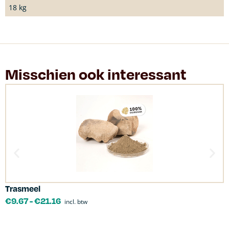
18 kg
Misschien ook interessant
Trasmeel
C
€
9.67
-
€
21.16
incl. btw