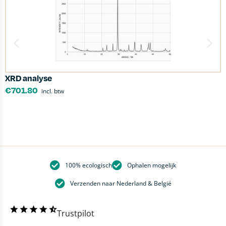
XRD analyse
D
€
701.80
incl. btw
100% ecologisch
Ophalen mogelijk
Verzenden naar Nederland & België
Trustpilot