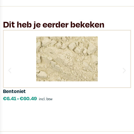
Dit heb je eerder bekeken
Bentoniet
R
€
6.41
-
€
60.49
incl. btw