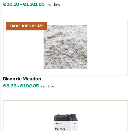
€
30.10
-
€
1,161.60
incl. btw
KALKSHOP'S KEUZE
Blanc de Meudon
€
8.35
-
€
102.85
incl. btw