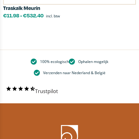
Traskalk Meurin
O
€
11.98
-
€
532.40
incl. btw
100% ecologisch
Ophalen mogelijk
Verzenden naar Nederland & België
Trustpilot