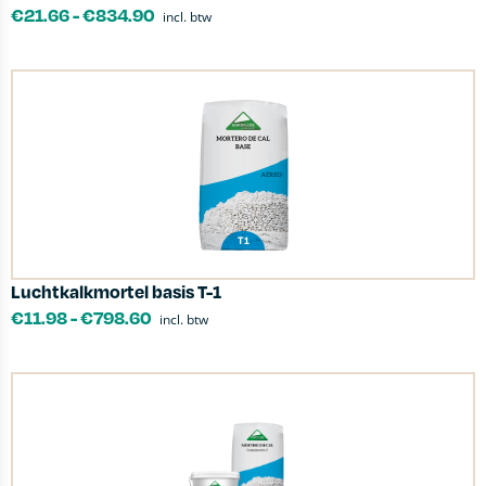
€
21.66
-
€
834.90
incl. btw
Luchtkalkmortel basis T-1
€
11.98
-
€
798.60
incl. btw